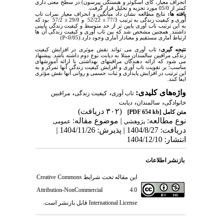
انحراف معیار، کای اسکوئر و هبستگی پیرسون) در سطح معنی داری
کمتر از 05/0 مورد تجزیه و تحلیل قرار گرفت.
یافته­ ها:
نتایج مطالعه نشان داد میانگین و انحراف معیار نمرات تاب
آوری و کیفیت زندگی به ترتیب 77/3
±
52/22 و 29/0
±
57/2 بود که
به این ترتیب تاب آوری پایین تر از حد متوسط و کیفیت زندگی پایینی
داشتند. همچنین مشخص شد که بین تاب آوری و کیفیت زندگی آن ها
ارتباط آماری مستقیم و معنادار آماری وجود دارد.
(P<0/05)
نتیجه­ گیری:
تاب آوری می تواند نقش موثری در افزایش کیفیت
زندگی مراقبین سالمندان مبتلا به دیابت نوع دوم داشته باشد.
پیشنهاد
می شود
که ارائه دهندگان
مراقبتهای
بهداشتی
با
ارائه
آموزشهای
مناسب؛
بر
تقویت
تاب آوری و افزایش کیفیت زندگی
آنها
تمرکز
و
به
این
ترتیب در
افزایش
پایداری
و
ثبات
جسمی
و
روانی
آنها
نقش
مؤثری
ایفا
کنند
.
واژه‌های کلیدی:
،
،
تاب آوری
کیفیت زندگی
مراقبین
،
،
خانوادگی
سالمندان
دیابت
(۳۰۲ دریافت)
متن کامل
[PDF 654 kb]
نوع مطالعه:
| موضوع مقاله:
پژوهشي
عمومى
دریافت: 1404/8/27 | پذیرش: 1404/11/26 |
انتشار: 1404/12/10
بازنشر اطلاعات
این مقاله تحت شرایط
Creative Commons
Attribution-NonCommercial 4.0
International License
قابل بازنشر است.