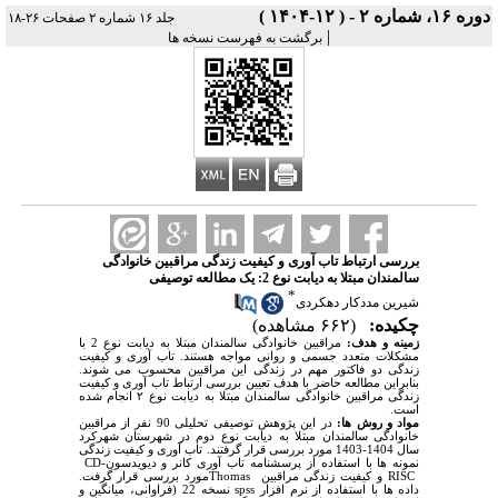
دوره ۱۶، شماره ۲ - ( ۱۲-۱۴۰۴ )
جلد ۱۶ شماره ۲ صفحات ۲۶-۱۸
|
برگشت به فهرست نسخه ها
بررسی ارتباط تاب آوری و کیفیت زندگی مراقبین خانوادگی
سالمندان مبتلا به دیابت نوع 2: یک مطالعه توصیفی
*
شیرین مددکار دهکردی
چکیده:
(۶۶۲ مشاهده)
زمینه و هدف
:
مراقبین خانوادگی
سالمندان مبتلا به دیابت نوع 2
با
مشکلات متعدد جسمی و روانی مواجه هستند. تاب آوری و کیفیت
زندگی دو فاکتور مهم در زندگی این مراقبین محسوب می شوند.
بنابراین مطالعه حاضر با هدف تعیین
بررسی ارتباط تاب آوری و کیفیت
زندگی مراقبین خانوادگی سالمندان مبتلا به دیابت نوع ۲
انجام شده
است.
مواد و روش ها
:
در این
پژوهش توصیفی تحلیلی
90 نفر از مراقبین
خانوادگی سالمندان مبتلا به دیابت نوع دوم در شهرستان شهرکرد
سال 1404-1403
مورد بررسی قرار گرفتند. تاب آوری و کیفیت زندگی
نمونه ها با استفاده از پرسشنامه تاب آوری کانر و دیویدسون
CD-
RISC
و کیفیت زندگی مراقبین
Thomas
مورد بررسی قرار گرفت.
داده ها با استفاده از نرم افزار
spss
نسخه 22 (فراوانی، میانگین و