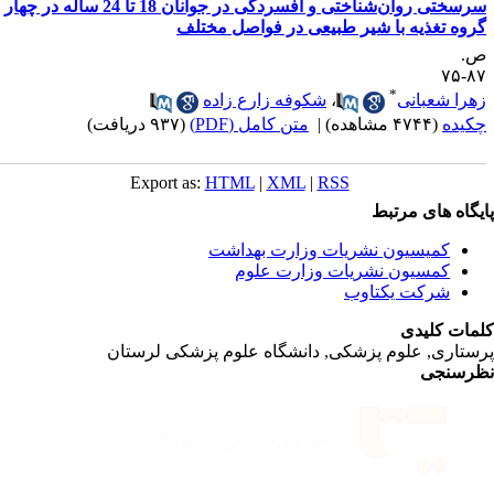
سرسختی روان‌شناختی و افسردگی در جوانان 18 تا 24 ساله در چهار
روه تغذیه با شیر طبیعی در فواصل مختلف
.
۸۷-
*
هرا شعبانی
،
شکوفه زارع زاده
کیده
(۴۷۴۴ مشاهده)
|
متن کامل (PDF)
(۹۳۷ دریافت)
Export as:
HTML
|
XML
|
RSS
یگاه های مرتبط
کمیسیون نشریات وزارت بهداشت
کمسیون نشریات وزارت علوم
شرکت یکتاوب
مات کلیدی
ستاری, علوم پزشکی, دانشگاه علوم پزشکی لرستان
رسنجی