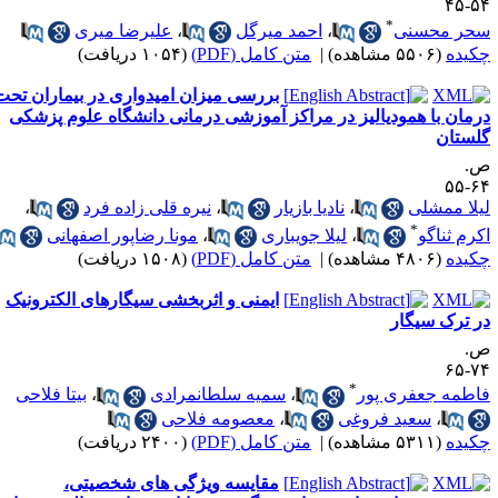
۵۴-
*
حر محسنی
،
احمد میرگل
،
علیرضا میری
کیده
(۵۵۰۶ مشاهده)
|
متن کامل (PDF)
(۱۰۵۴ دریافت)
بررسی میزان امیدواری در بیماران تحت
رمان با همودیالیز در مراکز آموزشی درمانی دانشگاه علوم پزشکی
لستان
.
۶۴-
یلا ممشلی
،
نادیا بازیار
،
نیره قلی زاده فرد
،
*
کرم ثناگو
،
لیلا جویباری
،
مونا رضاپور اصفهانی
کیده
(۴۸۰۶ مشاهده)
|
متن کامل (PDF)
(۱۵۰۸ دریافت)
ایمنی و اثربخشی سیگارهای الکترونیک
ر ترک سیگار
.
۷۴-
*
اطمه جعفری پور
،
سمیه سلطانمرادی
،
بیتا فلاحی
،
سعید فروغی
،
معصومه فلاحی
کیده
(۵۳۱۱ مشاهده)
|
متن کامل (PDF)
(۲۴۰۰ دریافت)
مقایسه ویژگی های شخصیتی،