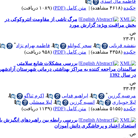
اطمه مال اسدی
کیده
(۴۶۱۸ مشاهده)
|
متن کامل (PDF)
(۱۰۸۹ دریافت)
مرگ ناشی از مقاومت انتروکوکی در
خش مراقبت ویژه: گزارش مورد
.
۳۱-
*
نفشه قربانی
،
سحر کیوانلو
،
فاطمه بهرام نژاد
کیده
(۴۳۵۸ مشاهده)
|
متن کامل (PDF)
(۹۵۸ دریافت)
بررسی مشکلات شایع سلامتی
المندان مراجعه کننده به مراکز بهداشتی درمانی شهرستان آزادشهر
 سال 1392
.
۴۴-
*
رضیه گرزین
،
ابراهیم فدایی
،
اکرم ثناگو
،
یلا جویباری
،
انسیه گرزین
،
لیلا ممشلی
کیده
(۵۱۵۵ مشاهده)
|
متن کامل (PDF)
(۱۱۳۹ دریافت)
بررسی رابطه بین راهبردهای انگیزش با
ستعداد اعتیاد و پرخاشگری دانش آموزان
.