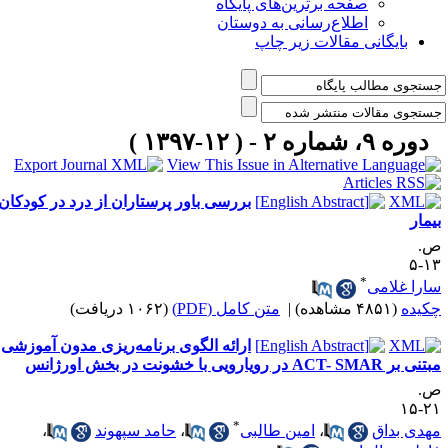
صفحه برترین‌های پایگاه
اطلاع‌رسانی به دوستان
بایگانی مقالات زیر چاپ
دوره ۹، شماره ۲ - ( ۱۲-۱۳۹۷ )
بررسی باور پرستاران از درد در کودکان
یمار
.
۱۳
*
ارا غلامی
کیده
(۴۸۵۱ مشاهده)
|
متن کامل (PDF)
(۱۰۶۲ دریافت)
ارائه الگوی برنامه‌ریزی مدون آموزشی
 بر ACT- SMAR در رویارویی با خشونت در بخش اورژانس
.
۲۱-
*
هدی بداق
،
امین طالبی
،
حامد سپهوند
،