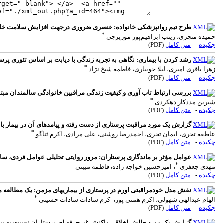
طرح تیم روانپزشکی خانواده: عنصری ضروری درجهت افزایش سلامت خانو
*
حمیده منچری، زینب ابراهیم‌پور موزیرجی
چکیده
-
متن کامل
(PDF)
رشد کردن با بیماری: نگاهی به تجربه زندگی با دیابت بر اساس تئوری پرس
*
زهرا باقری امیری، لیلا جویباری، فاطمه شیخ نژاد
چکیده
-
متن کامل
(PDF)
بررسی ارتباط تاب آوری و کیفیت زندگی مراقبین خانوادگی سالمندان مبتلا به دیابت نوع 2:
*
شیرین مددکار دهکردی
چکیده
-
متن کامل
(PDF)
گزارش یک مورد مراقبت پرستاری از دست رفته و پیامدهای آن در بیمار با
*
عاطفه تجری، ایمان تجری، احمدرضا روشنی، علی مرادی، اکرم ثناگو
چکیده
-
متن کامل
(PDF)
عوامل مؤثر بر ماندگاری پرستاران: مرور روایتی تحلیلی عوامل فردی، س
*
مهدی جعفری
، امیرحسین خواجه زاده، فاطمه مبینی
چکیده
-
متن کامل
(PDF)
نقش مدل خودمراقبتی اورم در پرستاری از بیماریهای مزمن: یک مطالعه م
*
الهام عبدالهی شهولی، اکرم همتی پور، اکرم سادات سادات حسینی
چکیده
-
متن کامل
(PDF)
گزارش یک مورد چالش‌ اخلاقی واکنش غیرحرفه ‌ای پرستاران نسبت به ب