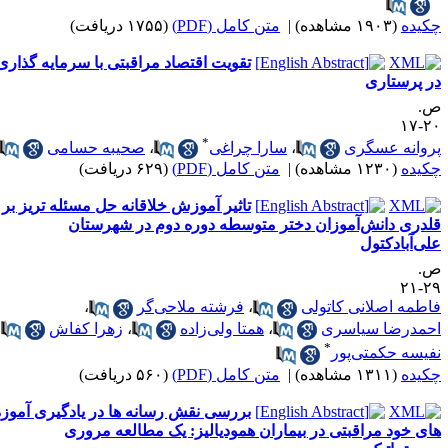
کیده
(۱۹۰۳ مشاهده)
|
متن کامل (PDF)
(۱۷۵۵ دریافت)
تقویت اقتصاد مراقبتی با سرمایه گذاری
ر پرستاری
.
۲۰-
*
روانه عسگری
،
سارا چراغی
،
صحیبه حسامی
کیده
(۱۲۳۰ مشاهده)
|
متن کامل (PDF)
(۶۲۹ دریافت)
تاثیر آموزش خلاقانه حل مسئله تریز بر
لدری دانش‌آموزان دختر متوسطه دوره دوم در شهرستان
لی‌آبادکتول
.
۲۹-
اطمه اصلانی کاتولی
،
فرشته ملاحی‌گر
،
حمدرضا سیاسری
،
همتا ولی‌زاده
،
زهرا کفاش
،
*
فیسه حکمتی‌پور
کیده
(۱۳۱۱ مشاهده)
|
متن کامل (PDF)
(۵۶۰ دریافت)
بررسی نقش رسانه ها در یادگیری آموزه
ای خود مراقبتی در بیماران همودیالیز: یک مطالعه مروری