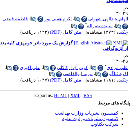
یستماتیک
.
۳۹-
لهام عبدالهی شهولی
،
اکرم همتی پور
،
فاطمه فیضی
*
،
سپیده نصراله
کیده
(۱۳۷۴ مشاهده)
|
متن کامل (PDF)
(۱۱۲۲ دریافت)
گزارش یک مورد نادر خونریزی کلیه بعد
ز آنژیوگرافی
.
۴۵-
*
لی مرادی
،
کریم آق آرکاکلی
،
علی اکبری
،
کرم ثناگو
،
مریم ابوالقاضی
کیده
(۱۱۸۱ مشاهده)
|
متن کامل (PDF)
(۱۰۴۷ دریافت)
Export as:
HTML
|
XML
|
RSS
یگاه های مرتبط
کمیسیون نشریات وزارت بهداشت
کمسیون نشریات وزارت علوم
شرکت یکتاوب