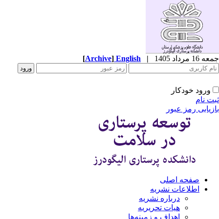
1 مرداد 1405
|
English
]
Archive
[
ورود خودکار
ت نام
زیابی رمز عبور
صفحه اصلی
اطلاعات نشریه
درباره نشریه
هیات تحریریه
اهداف و زمینه‌ها