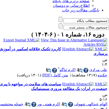
صفحه برترین‌های پایگاه
اطلاع‌رسانی به دوستان
بایگانی مقالات زیر چاپ
دوره ۱۶، شماره ۱ - ( ۶-۱۴۰۴ )
کاربرد تکنیک خلاقانه اسکمپر در آموزش
رستاری
.
۴
*
لی مرادی
،
اکرم ثناگو
کیده
(۱۴۱۷ مشاهده)
|
متن کامل (PDF)
(۱۳۰۱ دریافت)
سیاست‌ های سلامت در مواجهه با پیری
معیت در ایران: یک مطالعه مروری سیستماتیک
.
۱۶
لهام عبدالهی شهولی
،
اکرم همتی پور
،
جمیله محتشمی