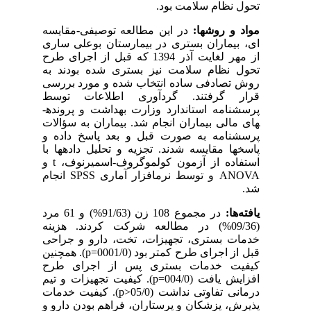
تحول نظام سلامت بود.
مواد و روش­ها:
در این مطالعه توصیفی-مقایسه­‌
ای، بیماران بستری در بیمارستان بوعلی ساری
از مهر لغایت آذر 1394 که قبل از اجرای طرح
تحول نظام سلامت نیز بستری شده بودند به
روش تصادفی ساده انتخاب شده و مورد بررسی
قرار گرفتند. گردآوری اطلاعات توسط
پرسشنامه استاندارد وزارت بهداشت و پرونده­
های مالی بیماران انجام شد. بیماران به سؤالات
پرسشنامه به صورت قبل و بعد پاسخ داده و
پاسخ­ها مقایسه شدند. تجزیه و تحلیل داده­ها با
استفاده از آزمون کولموگروف-اسمیرنوف،
t
و
ANOVA
و توسط نرم­افزار آماری
SPSS
انجام
شد.
یافته­‌ها:
در مجموع 108 زن (91/63%) و 61 مرد
(09/36%) در مطالعه شرکت کردند. هزینه
خدمات بستری، تجهیزات، تخت، دارو و جراحی
قبل از اجرای طرح کمتر بود (0001/0=
p
). همچنین
کیفیت خدمات بستری پس از اجرای طرح
افزایش یافت (004/0=
p
). کیفیت تجهیزات و تیم
درمانی تفاوتی نداشت (05/0<
p
). کیفیت خدمات
پذیرش، پزشکان و پرستاران، فراهم بودن دارو و