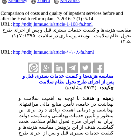
Mendeley
Zotero
RefWorks
Comparison of costs and quality of inpatient services before and
after the Health reform plan . 3 2016; 7 (1) :5-14
URL:
http://ndhj.lums.ac.ir/article-1-108-fa.html
مقایسه هزینه‌ها و کیفیت خدمات بستری قبل و پس از اجرای طرح
تحول نظام سلامت . توسعه پرستاری در سلامت. ۱۳۹۵; ۷ (۱)
:۵-۱۴
URL:
http://ndhj.lums.ac.ir/article-۱-۱۰۸-fa.html
مقایسه هزینه‌ها و کیفیت خدمات بستری قبل و
پس از اجرای طرح تحول نظام سلامت
چکیده:
(۵۹۲۴ مشاهده)
زمینه و هدف:
با توجه به اهمیت سلامت و
بهداشت در جامعه، تأمین منابع مالی مراقبت­های
بهداشتی و درمانی اهمیت زیادی دارد. برای این
منظور و تأمین خدمات بهداشتی و سلامت، دولت
ایران به اجرای طرح تحول نظام سلامت همت
گماشت. هدف از این پژوهش مقایسه هزینه­‌ها و
کیفیت خدمات بستری قبل و پس از اجرای طرح