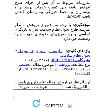
ملزومات مربوط به آن پس از اجرای طرح
افزایش یافته ولی کیفیت خدمات پرستاری و
پرستاران و محیط فیزیکی بیمارستان کاهش
یافت (05/0<
p
).
نتیجه­‌گیری:
با توجه به یافته­های پژوهش به نظر
می­رسد طرح تحول نظام سلامت نیاز به بازنگری
اساسی و برنامه­‌ریزی­های دقیق­تری جهت بهبود
وضعیت خود دارد.
واژه‌های کلیدی:
بیمارستان
،
بستری
،
هزینه­
،
طرح
تحول نظام سلامت.
متن کامل
[PDF 359 kb]
(۲۲۷۷ دریافت)
نوع مطالعه:
پژوهشي
| موضوع مقاله:
تخصصي
دریافت: 1395/9/23 | پذیرش: 1395/9/23 | انتشار:
1395/9/23
ارسال نظر درباره این مقاله : نام کاربری یا پست
الکترونیک شما: