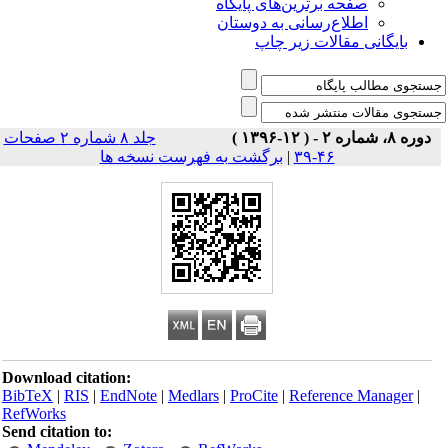
صفحه برترین‌های پایگاه
اطلاع‌رسانی به دوستان
بایگانی مقالات زیر چاپ
دوره ۸، شماره ۲ - ( ۱۲-۱۳۹۶ )
جلد ۸ شماره ۲ صفحات
۴۶-۳۹
|
برگشت به فهرست نسخه ها
Download citation:
BibTeX
|
RIS
|
EndNote
|
Medlars
|
ProCite
|
Reference Manager
|
RefWorks
Send citation to: