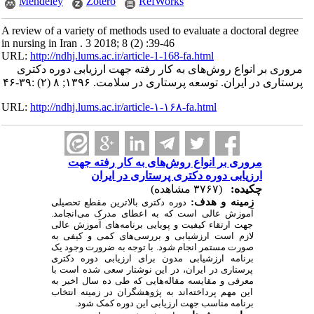
Mendeley
Zotero
RefWorks
A review of a variety of methods used to evaluate a doctoral degree
in nursing in Iran . 3 2018; 8 (2) :39-46
URL:
http://ndhj.lums.ac.ir/article-1-168-fa.html
مروری بر انواع روش‌های به کار رفته جهت ارزیابی دوره دکتری
پرستاری در ایران. توسعه پرستاری در سلامت. ۱۳۹۶; ۸ (۲) :۳۹-۴۶
URL:
http://ndhj.lums.ac.ir/article-۱-۱۶۸-fa.html
مروری بر انواع روش‌های به کار رفته جهت
ارزیابی دوره دکتری پرستاری در ایران
چکیده:
(۳۷۶۷ مشاهده)
زمینه و هدف:
دوره دکتری بالاترین مقطع تحصیلی
آموزش عالی است که به اعطای مدرک می‌انجامد.
جهت ارتقاء کیفیت و پویایی برنامه‌های آموزش عالی
لازم است ارزشیابی و بررسی‌های کمی و کیفی به
صورت مستمر انجام شود. با توجه به ضرورت وجود یک
برنامه ارزشیابی مدون برای ارزیابی دوره دکتری
پرستاری در ایران، در این نوشتار سعی شده است با
معرفی و مقایسه مقاله‌هایی که طی ده سال اخیر به
این مهم پرداخته‌اند به پژوهشگران در زمینه انتخاب
برنامه مناسب جهت ارزیابی این دوره کمک شود.