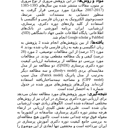
مواد و روش‌ها:
در این پژوهش مروری از نوع مروری
بر متون، مقالات منتشر شده بین سال‌های 1395-1385
(2017-2007 میلادی) مورد بررسی قرار گرفت. به
منظور دستیابی به مستندات علمی مرتبط،
جست‌و‌جوی الکترونیک به دو زبان فارسی و انگلیسی با
استفاده از کلید واژه‌های دوره دکتری، پرستاری،
ارزشیابی، ایران، برنامه آموزشی در بانک‌های
اطلاعاتی: پایگاه اطلاعات علمی جهاد دانشگاهی
،
)
SID
(
انجام شد.
PubMed
و
Google scholar
یافته‌ها:
از بین پژوهش‌های انجام شده 2 پژوهش به
زبان انگلیسی و بقیه به زبان فارسی چاپ شده بودند. 4
مورد (57 درصد) از این مطالعات توصیفی، 2 مورد (28
درصد) کیفی و یک مطالعه مقطعی بودند. در مطالعات
مورد بررسی دو مطالعه از پرسشنامه ارزیابی کیفیت
دوره دکتری پرستاری
، دو مطالعه نیز از مدل
)
QNDE
(
,
مقایسه‌ای بردی
، و سه مطالعه دیگر
)
Bredy
s model
(
به‌ترتیب از مدل پاتریک
مدل سیپ
)،
Patrick model
(
و مصاحبه نیمه‌ساختاریافته استفاده
)
CIPP model
(
کرده‌اند. ویژگی‌های پژوهش‌های مرور شده در جدول
شماره 1 به اختصار آمده است.
نتیجه‌گیری:
مرور پژوهش‌های مورد مطالعه نشان می‌دهد
برای ارزیابی دوره دکتری پرستاری در ایران نیز از روش‌های
مختلفی استفاده شده است. الگوهای زیادی جهت ارزشیابی
بیان شده است. علی‌رغم نقش کلیدی ارزیابی در ارتقاء
هرچه بیشتر دوره دکتری پرستاری، متأسفانه در کشورما به
مقوله فوق توجه چندانی نشده است. تاکنون هیچ مطالعه‌ای
به بررسی جامع کیفیت دوره دکتری آموزش پرستاری در
ایران نپرداخته است و محققین تنها ابعادی از این موضوع را