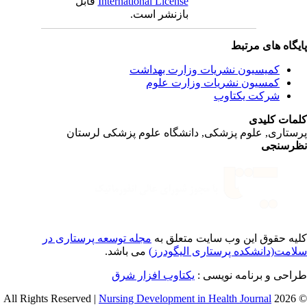
International License
قابل
بازنشر است.
یگاه های مرتبط
کمیسیون نشریات وزارت بهداشت
کمسیون نشریات وزارت علوم
شرکت یکتاوب
مات کلیدی
ستاری, علوم پزشکی, دانشگاه علوم پزشکی لرستان
رسنجی
یه حقوق این وب سایت متعلق به
مجله توسعه پرستاری در
امت(دانشکده پرستاری الیگودرز)
می باشد.
احی و برنامه نویسی :
یکتاوب افزار شرق
Nursing Development in Health Journal
© 2026 