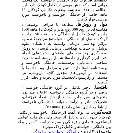
جامعه‌ای ضرورت دارد. حاملگی ناخواسته یک مشکل
جهانی است که نقش مهمی در تکامل کودک دارد. این
مطالعه با هدف مقایسه وضعیت تکاملی کودکان 12
ماهه حاصل از حاملگی خواسته و ناخواسته مورد
بررسی قرار گرفت.
مواد و روش‌ها:
مطالعه با طراحی توصیفی ـ
مقایسه‌ای بر روی 300 زوج مادر و کودک 12 ماهه (150
مادر و کودک حاصل از حاملگی خواسته و 150 مادر و
کودک حاصل از حاملگی ناخواسته) مراجعه‌کننده به
مراکز بهداشتی درمانی وابسته به دانشگاه علوم
پزشکی و خدمات بهداشتی درمانی لرستان به روش
نمونه‌گیری چند مرحله‌ای (طبقه‌ای ـ خوشه‌ای) انجام
شد. ابزار گردآوری داده‌ها شامل پرسشنامه جمعیت
شناختی ـ مامایی، پرسشنامه حاملگی ناخواسته و
پرسشنامه
استاندارد سنین و مراحل بود. داده‌ها با
استفاده از آزمون‌های مجذور کای، من‌ویتنی، تی
مستقل و رگرسیون لجستیک مورد تجزیه و تحلیل قرار
گرفت.
یافته‌ها:
تأخیر تکاملی در گروه حاملگی خواسته 4
درصد و در گروه حاملگی ناخواسته 6/14 درصد بود.
متغیرهای سن مادر، مدت ازدواج، تعداد فرزندان،
تحصیلات مادر و درآمد ماهیانه با حاملگی ناخواسته
)
(
ارتباط معناداری نشان دادند
000/0
P<
.
نتیجه‌گیری:
می‌توان گفت اثر حاملگی ناخواسته بر تکامل
کودک تا حدود زیادی به دلیل اثر متغیرهای دیگر مانند عوامل
اجتماعی، اقتصادی و فرهنگی و سن مادر است که بر رابطه
بین حاملگی ناخواسته و تکامل کودک موثرند.
واژه‌های کلیدی:
حاملگی خواسته
،
حاملگی