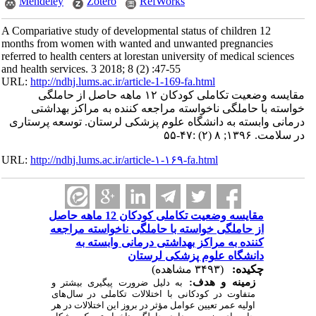
Mendeley
Zotero
RefWorks
A Compariative study of developmental status of children 12
months from women with wanted and unwanted pregnancies
referred to health centers at lorestan university of medical sciences
and health services. 3 2018; 8 (2) :47-55
URL:
http://ndhj.lums.ac.ir/article-1-169-fa.html
مقایسه وضعیت تکاملی کودکان ۱۲ ماهه حاصل از حاملگی
خواسته با حاملگی ناخواسته مراجعه کننده به مراکز بهداشتی
درمانی وابسته به دانشگاه علوم پزشکی لرستان. توسعه پرستاری
در سلامت. ۱۳۹۶; ۸ (۲) :۴۷-۵۵
URL:
http://ndhj.lums.ac.ir/article-۱-۱۶۹-fa.html
مقایسه وضعیت تکاملی کودکان 12 ماهه حاصل
از حاملگی خواسته با حاملگی ناخواسته مراجعه
کننده به مراکز بهداشتی درمانی وابسته به
دانشگاه علوم پزشکی لرستان
چکیده:
(۳۴۹۳ مشاهده)
زمینه و هدف:
به دلیل ضرورت پیگیری بیشتر و
متفاوت در کودکانی با اختلالات تکاملی در سال‌های
اولیه عمر تعیین عوامل مؤثر در بروز این اختلالات در هر