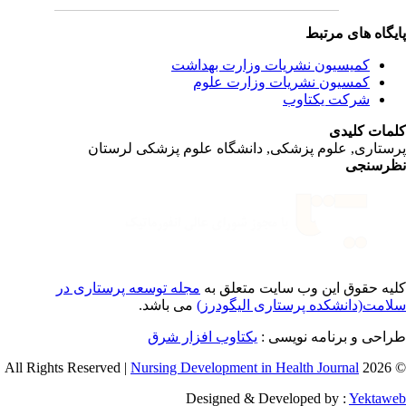
یگاه های مرتبط
کمیسیون نشریات وزارت بهداشت
کمسیون نشریات وزارت علوم
شرکت یکتاوب
مات کلیدی
ستاری, علوم پزشکی, دانشگاه علوم پزشکی لرستان
رسنجی
یه حقوق این وب سایت متعلق به
مجله توسعه پرستاری در
امت(دانشکده پرستاری الیگودرز)
می باشد.
احی و برنامه نویسی :
یکتاوب افزار شرق
Nursing Development in Health Journal
© 2026 
Designed & Developed by :
Yektaw