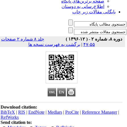
صفحه برترین‌های پایگاه
اطلاع‌رسانی به دوستان
بایگانی مقالات زیر چاپ
دوره ۸، شماره ۲ - ( ۱۲-۱۳۹۶ )
جلد ۸ شماره ۲ صفحات
۵۵-۴۷
|
برگشت به فهرست نسخه ها
Download citation:
BibTeX
|
RIS
|
EndNote
|
Medlars
|
ProCite
|
Reference Manager
|
RefWorks
Send citation to: