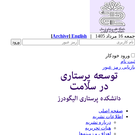
1 مرداد 1405
|
English
]
Archive
[
ورود خودکار
ت نام
زیابی رمز عبور
صفحه اصلی
اطلاعات نشریه
درباره نشریه
هیات تحریریه
اهداف و زمینه‌ها