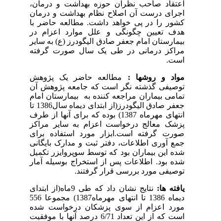
اعتقاد صاحب نظران حوزه بهداشت و درمان،
اجرای درست آن اصلاح نظام بهداشت و درمان
کشور را در پی خواهد داشت. مطالعه حاضر با
هدف تعیین چگونگی و علل موارد اعزام در
بیمارستان امام جعفر صادق الیگودرز (ع) به سایر
مراکز درمانی در طی یک سال صورت گرفته
است.
مواد و روشها :
مطالعه حاضر یک پژوهش
توصیفی گذشته نگر است که جامعه پژوهش آن
تمامی بیماران مراجعه کننده به بیمارستان امام
جعفر صادق الیگودرز(از ابتدای دیماه سال1386 تا
انتهای مهرماه 1387
(
بوده که برای آنها از طرف
پزشک معالج درخواست اعزام به سایر مراکز
صورت گرفته است.ابزار مورد استفاده برای
جمع آوری اطلاعات، دفتر ثبت و مدارک بایگانی
شده این بیماران بود که توسط سوپروایزر تکمیل
شده بود. اطلاعات پس از استخراج بوسیله آمار
توصیفی مورد بررسی قرار گرفتند.
یافته ها:
نتایج نشان داد که طی 9ماه(از ابتدای
دیماه 1386 تا انتهای مهرماه1387) مجموعا 556
مورد اعزام از سوی پزشکان درخواست شده
است که از این تعداد 6/71 درصد آنها با موفقیت