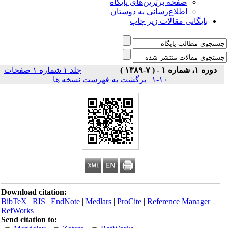
صفحه برترین‌های پایگاه
اطلاع‌رسانی به دوستان
بایگانی مقالات زیر چاپ
دوره ۱، شماره ۱ - ( ۷-۱۳۸۹ )
جلد ۱ شماره ۱ صفحات
۱۰-۱
|
برگشت به فهرست نسخه ها
Download citation:
BibTeX
|
RIS
|
EndNote
|
Medlars
|
ProCite
|
Reference Manager
|
RefWorks
Send citation to: