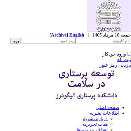
1 مرداد 1405
|
English
]
Archive
[
ورود خودکار
ت نام
زیابی رمز عبور
صفحه اصلی
اطلاعات نشریه
درباره نشریه
هیات تحریریه
اهداف و زمینه‌ها