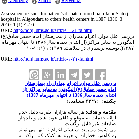
Mendeley
Zotero
RefWorks
Assessment reasons for patient’s dispatch from Imam Jafar Sadeq
hospital in Aligoudarz to others health centers in 1387-1386. 3
2010; 1 (1) :1-10
URL:
http://ndhj.lums.ac.ir/article-1-21-fa.html
بررسی علل موارد اعزام بیماران از بیمارستان امام جعفر صادق(ع)
الیگودرز به سایر مراکز (از ابتدای دیماه سال۱۳۸۶ تا انتهای مهرماه
۱۳۸۷(. توسعه پرستاری در سلامت. ۱۳۸۹; ۱ (۱) :۱-۱۰
URL:
http://ndhj.lums.ac.ir/article-۱-۲۱-fa.html
بررسی علل موارد اعزام بیماران از بیمارستان
امام جعفر صادق(ع) الیگودرز به سایر مراکز (از
ابتدای دیماه سال1386 تا انتهای مهرماه 1387(
چکیده:
(۴۲۴۷ مشاهده)
مقدمه و هدف:
هر ساله هزاران نفر به دلیل عدم
ارائه خدمات به موقع و کافی فوت شده و یا دچار
ضایعات غیر قابل برگشت
می شوند مدیریت سیستم اعزام نه تنها می تواند
به کاهش خطرات و هزینه ها کمک کند، بلکه به