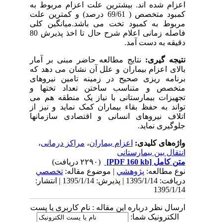
اعزام شده اند. بیشترین علت اعزام مربوط به
کمبود متخصص ( 69/61 درصد) و کمترین علت
مربوط به کمبود تخت می باشد.میانگین کلی
فاصله زمانی اعلام شرح حال تا اخذ پذیرش 80
دقیقه به دست آمد.
نتیجه گیری:
نتایج مطالعه حاضر مبنی بر آمار
بالای اعزام بیماران و علل آن نشان می دهد که
برنامه ریزی صحیح در زمینه تامین نیروهای
متخصص و متناسب ساختن تعداد تختها و
تجهیزات بیمارستانی با نیاز یک منطقه هم می
تواند به حفظ بقاء بیماران کمک نماید و نیز از
اتلاف نیروهای انسانی و اقتصادی سازمانها
جلوگیری نماید.
واژه‌های کلیدی:
اعزام بیماران
،
مراکز درمانی
،
انتقال بین بیمارستانی
متن کامل
[PDF 160 kb]
(۲۲۹۰ دریافت)
نوع مطالعه:
پژوهشي
| موضوع مقاله:
تخصصي
دریافت: 1395/1/14 | پذیرش: 1395/1/14 | انتشار:
1395/1/14
ارسال نظر درباره این مقاله : نام کاربری یا پست
الکترونیک شما: