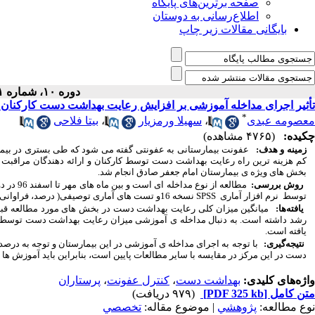
صفحه برترین‌های پایگاه
اطلاع‌رسانی به دوستان
بایگانی مقالات زیر چاپ
دوره ۱۰، شماره ۱ - ( ۶-۱۳۹۸ )
تأثیر اجرای مداخله آموزشی بر افزایش رعایت بهداشت دست کارکنان 
*
معصومه عبدی
،
سهیلا ورمزیار
،
بیتا فلاحی
چکیده:
(۴۷۶۵ مشاهده)
زمینه و هدف:
کم هزینه ترین راه رعایت بهداشت دست توسط کارکنان و ارائه دهندگان مراقبت
بخش های ویژه ی بیمارستان امام جعفر صادق انجام شد.
روش بررسی:
مطالعه ا
توسط نرم افزار آماری
SPSS
نسخه 16و تست های آماری توصیفی( درصد، فراوانی و میانگین) و تحلیلی( کای اسکوار) مورد تجزیه و تحلیل قرار گرفت.
یافته‌ها:
رشد داشته است. به دنبال مداخله ی آموزشی میزان رعایت بهداشت دست توسط پر
یافته است.
نتیجه‌گیری:
با توجه به اجرای مداخله ی آموزشی در این بیمارستان و توجه به د
دست در این مرکز در مقایسه با سایر مطالعات پایین است، بنابراین باید آموزش ها 
واژه‌های کلیدی:
بهداشت دست
،
کنترل عفونت
،
پرستاران
متن کامل
[PDF 325 kb]
(۹۷۹ دریافت)
نوع مطالعه:
پژوهشي
| موضوع مقاله:
تخصصي