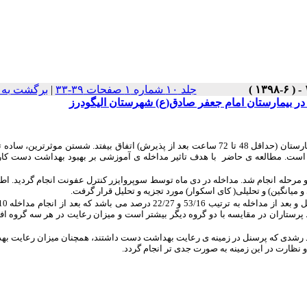
جلد ۱۰ شماره ۱ صفحات ۳۹-۳۳
|
برگشت به 
در بیمارستان امام جعفر صادق(ع) شهرستان الیگودرز
عفونت بیمارستانی به عفونتی گفته می شود که طی بستری در بیمارستان (حداقل 48 تا 72 ساعت بعد از پذیرش) اتفاق بیفتد. شستن موثرترین،
 است. مطالعه ی حاضر با هدف تاثیر مداخله ی آموزشی بر بهبود بهداشت دست کا
ز نوع مداخله ای است و بین ماه های مهر تا اسفند 96 در دو مرحله انجام شد. مداخله در دی ماه توسط سوپروایزر کنترل عفونت انجام گردید
ستاران در مقایسه با دو گروه دیگر بیشتر است و میزان رعایت در هر سه گروه ا
رصد رشدی که پرسنل در زمینه ی رعایت بهداشت دست داشتند، همچنان میزان رعایت ب
و نظارت در این زمینه به صورت جدی تر انجام گردد.