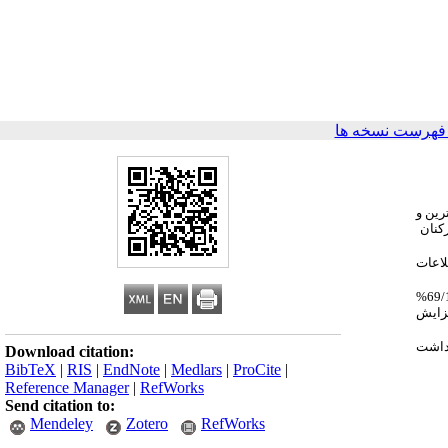
فهرست نسخه ها
 ساده ترین و
رکنان
. اطلاعات
میانگین میزان کلی رعایت بهداشت دست در بخش های مورد مطالعه قبل و بعد از مداخله به ترتیب 53/16 و 22/27 درصد می باشد که بعد از انجام مداخله 69/10%
فزایش
هداشت
Download citation:
BibTeX
|
RIS
|
EndNote
|
Medlars
|
ProCite
|
Reference Manager
|
RefWorks
Send citation to:
Mendeley
Zotero
RefWorks