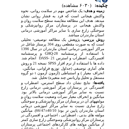
چکیده:
(۶۰۳۰ مشاهده)
زمینه و هدف:
یک
شاخص
مهم
در
سلامت
روانی،
نحوه
واکنش هیجانی
است
که
فرد
به
فشار
روانی نشان
میدهد. هدف این مطالعه مقایسه سطح سلامت روان و
واکنش هیجانی در پرستاران مرکز روانپزشکی و
سوختگی زارع ساری با
سایر مراکز آموزشی درمانی
استان مازندران میباشد.
روش بررسی:
پژوهش یک مطالعه توصیفی- تحلیلی
است که به صورت مقطعی روی 304 پرستار شاغل در
مراکز آموزشی درمانی استان مازندران در سال 1396
با استفاده از پرسشنامه
GHQ-28
و پرسشنامه
افسردگی، اضطراب و استرس
DASS- 21
انجام شد.
داده ها با استفاده از نرم افزار
SPSS
نسخه 21 و روش
های آماری توصیفی (جداول
توزیع فراوانی، میانگین،
انحراف معیار ) و استنباطی (آزمون
آزمون
t
دو گروه
مستقل
و
تحلیل واریانس چند متغیره
) تحلیل شد.
یافته‌ها:
نتایج نشان داد سطح استرس، اضطراب و
افسردگی در پرستاران مرکز آموزشی درمانی زارع
نسبت به سایر مراکز آموزشی درمانی بالاتر بود.
میانگین و انحراف معیار نمرات وضعیت سلامت روان و
مولفه­های آن در پرستاران مرکز روانپزشکی و سوختگی
زارع ساری نسبت به سایر مراکز آموزشی درمانی
استان مازندران پایین تر بود( 40/10
±
66/47). میانگین
مولفه های بدنی ، اضطرابی ، اجتماعی و افسردگی در
پرستاران مرکز روانپزشکی وسوختگی زارع ساری کمتر
از میانگین مولفه های کارکردهای اجتماعی پرستاران
سایر مراکز آموزشی درمانی استان می باشد(05/0
<