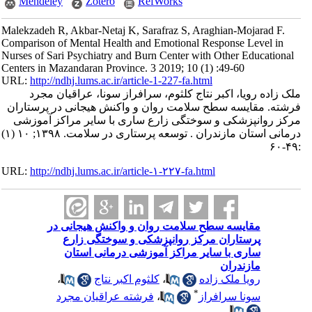
Mendeley
Zotero
RefWorks
Malekzadeh R, Akbar-Netaj K, Sarafraz S, Araghian-Mojarad F.
Comparison of Mental Health and Emotional Response Level in
Nurses of Sari Psychiatry and Burn Center with Other Educational
Centers in Mazandaran Province. 3 2019; 10 (1) :49-60
URL:
http://ndhj.lums.ac.ir/article-1-227-fa.html
ملک زاده رویا، اکبر نتاج کلثوم، سرافراز سونا، عراقیان مجرد
فرشته. مقایسه سطح سلامت روان و واکنش هیجانی در پرستاران
مرکز روانپزشکی و سوختگی زارع ساری با سایر مراکز آموزشی
درمانی استان مازندران . توسعه پرستاری در سلامت. ۱۳۹۸; ۱۰ (۱)
:۴۹-۶۰
URL:
http://ndhj.lums.ac.ir/article-۱-۲۲۷-fa.html
مقایسه سطح سلامت روان و واکنش هیجانی در
پرستاران مرکز روانپزشکی و سوختگی زارع
ساری با سایر مراکز آموزشی درمانی استان
مازندران
رویا ملک زاده
،
کلثوم اکبر نتاج
،
*
سونا سرافراز
،
فرشته عراقیان مجرد