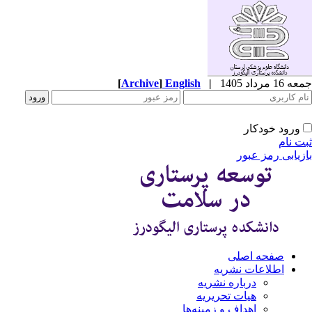
1 مرداد 1405
|
English
]
Archive
[
ورود خودکار
ت نام
زیابی رمز عبور
صفحه اصلی
اطلاعات نشریه
درباره نشریه
هیات تحریریه
اهداف و زمینه‌ها