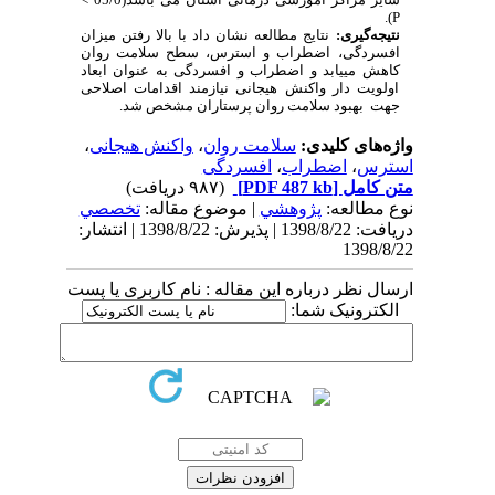
).
P
نتیجه‌گیری:
نتایج مطالعه نشان داد با بالا رفتن میزان
افسردگی، اضطراب و استرس، سطح سلامت روان
کاهش می­یابد و اضطراب و افسردگی به عنوان ابعاد
اولویت دار واکنش هیجانی نیازمند اقدامات اصلاحی
جهت بهبود سلامت روان پرستاران مشخص شد.
واژه‌های کلیدی:
سلامت روان
،
واکنش هیجانی
،
استرس
،
اضطراب
،
افسردگی
متن کامل
[PDF 487 kb]
(۹۸۷ دریافت)
نوع مطالعه:
پژوهشي
| موضوع مقاله:
تخصصي
دریافت: 1398/8/22 | پذیرش: 1398/8/22 | انتشار:
1398/8/22
ارسال نظر درباره این مقاله : نام کاربری یا پست
الکترونیک شما: