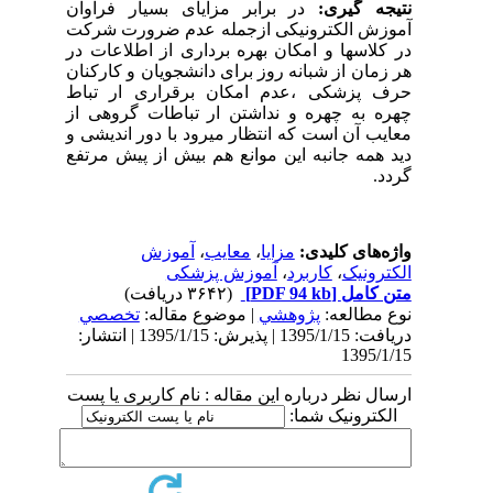
نتیجه گیری:
در برابر مزایای بسیار فراوان
آموزش الکترونیکی ازجمله عدم ضرورت شرکت
در کلاسها و امکان بهره برداری از اطلاعات در
هر زمان از شبانه روز برای دانشجویان و کارکنان
حرف پزشکی ،عدم امکان برقراری ار تباط
چهره به چهره و نداشتن ار تباطات گروهی از
معایب آن است که انتظار میرود با دور اندیشی و
دید همه جانبه این موانع هم بیش از پیش مرتفع
گردد.
واژه‌های کلیدی:
مزایا
،
معایب
،
آموزش
الکترونیک
،
کاربرد
،
آموزش پزشکی
متن کامل
[PDF 94 kb]
(۳۶۴۲ دریافت)
نوع مطالعه:
پژوهشي
| موضوع مقاله:
تخصصي
دریافت: 1395/1/15 | پذیرش: 1395/1/15 | انتشار:
1395/1/15
ارسال نظر درباره این مقاله : نام کاربری یا پست
الکترونیک شما: