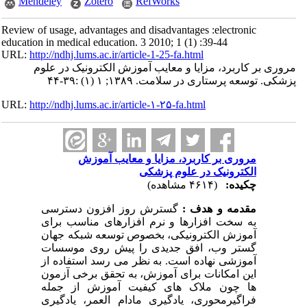
Mendeley
Zotero
RefWorks
Review of usage, advantages and disadvantages :electronic
education in medical education. 3 2010; 1 (1) :39-44
URL:
http://ndhj.lums.ac.ir/article-1-25-fa.html
مروری بر کاربرد، مزایا و معایب آموزش الکترونیک در علوم
پزشکی. توسعه پرستاری در سلامت. ۱۳۸۹; ۱ (۱) :۳۹-۴۴
URL:
http://ndhj.lums.ac.ir/article-۱-۲۵-fa.html
مروری بر کاربرد، مزایا و معایب آموزش
الکترونیک در علوم پزشکی
چکیده:
(۴۶۱۴ مشاهده)
مقدمه و هدف :
گسترش روز افزون دسترسی
به سخت افزارها و نرم افزارهای مناسب برای
آموزش الکترونیکی، بخصوص توسعه شبکه جهان
گستر وب، افق جدیدی را پیش روی موسسات
آموزشی نهاده است. به نظر می رسد استفاده از
این امکانات برای آموزش، به تحقق برخی آزمون
ها چون ملاک های کیفیت آموزش از جمله
فراگیرمحوری، یادگیری مادام العمر، یادگیری