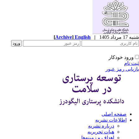
1 مرداد 1405
|
English
]
Archive
[
ورود خودکار
ت نام
زیابی رمز عبور
صفحه اصلی
اطلاعات نشریه
درباره نشریه
هیات تحریریه
اهداف و زمینه‌ها