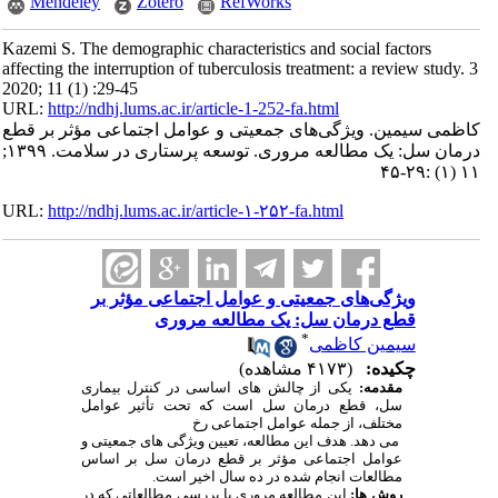
Mendeley
Zotero
RefWorks
Kazemi S. The demographic characteristics and social factors
affecting the interruption of tuberculosis treatment: a review study. 3
2020; 11 (1) :29-45
URL:
http://ndhj.lums.ac.ir/article-1-252-fa.html
کاظمی سیمین. ویژگی‌های جمعیتی و عوامل اجتماعی مؤثر بر قطع
درمان سل: یک مطالعه مروری. توسعه پرستاری در سلامت. ۱۳۹۹;
۱۱ (۱) :۲۹-۴۵
URL:
http://ndhj.lums.ac.ir/article-۱-۲۵۲-fa.html
ویژگی‌های جمعیتی و عوامل اجتماعی مؤثر بر
قطع درمان سل: یک مطالعه مروری
*
سیمین کاظمی
چکیده:
(۴۱۷۳ مشاهده)
مقدمه:
یکی از چالش های اساسی در کنترل بیماری
سل، قطع درمان سل است که تحت تأثیر عوامل
مختلف، از جمله عوامل اجتماعی رخ
می دهد. هدف این مطالعه، تعیین ویژگی های جمعیتی و
عوامل اجتماعی مؤثر بر قطع درمان سل بر اساس
مطالعات انجام شده در ده سال اخیر است.
روش ها:
این مطالعه مروری با بررسی مطالعاتی که در