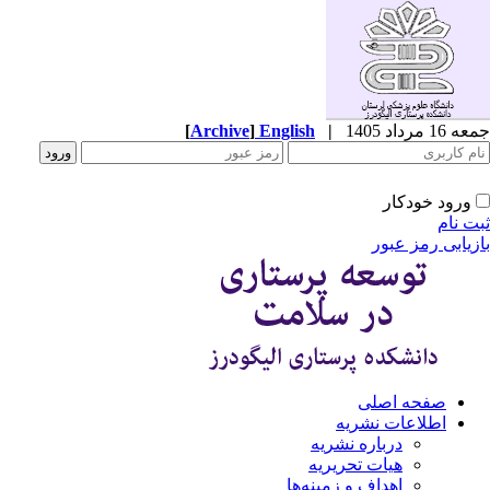
1 مرداد 1405
|
English
]
Archive
[
ورود خودکار
ت نام
زیابی رمز عبور
صفحه اصلی
اطلاعات نشریه
درباره نشریه
هیات تحریریه
اهداف و زمینه‌ها