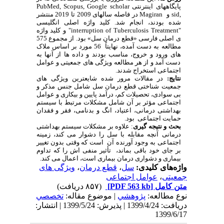
پایگاههای اینترنتی
PubMed, Scopus, Google scholar
sid,
و
Magiran
در فاصله سالهای 2009 تا 2019 منتشر
شده بودند، انجام شد. کلید واژه اصلی انگلیسی
"
interruption of Tuberculosis Treatment
"
و کلید واژه
ی اصلی فارسی «قطع درمان سل» بود. از مجموع 575
مطالعه به دست آمده، نهایتاً 56 مورد بر اساس ملاک
های ورود و خروج، مناسب بودند و داده ها از آنها به
دست آمد و از هر مطالعه ویژگی های جمعیتی و عوامل
اجتماعی استخراج شدند.
نتایج:
در مقالات مرور شده شایعترین ویژگی های
جمعیت شناختی قطع درمان سل شامل جنس مذکر و
بی سوادی، تحصیلات کم، درآمد پایین و بیکاری و عوامل
اجتماعی مؤثر بر آن شامل مشکلات مرتبط با سیستم
بهداشتی درمانی، اعتیاد، انگ و بدنامی، فقر و فقدان
حمایت اجتماعی بود.
بحث و نتیجه گیری
: علاوه بر مشکلات سیستم بهداشتی
درمانی آنچه مقابله با سل را دشوار می کند، زمینه
اجتماعی به وجود آورنده آن است که وقتی بدون تغییر
بر جای خود باقی بماند، تأثیر منفی اش را که تداوم
بیماری و دشواری درمان بیماری است، اعمال می کند.
واژه‌های کلیدی:
سل
،
قطع درمان
،
ویژگی های
جمعیتی
،
عوامل اجتماعی
متن کامل
[PDF 563 kb]
(۸۵۷ دریافت)
نوع مطالعه:
پژوهشي
| موضوع مقاله:
تخصصي
دریافت: 1399/4/24 | پذیرش: 1399/5/24 | انتشار:
1399/6/17