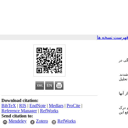
فهرست نسخه ها
گی در
شدند.
تحلیل
11 نفر از آنها
Download citation:
BibTeX
|
RIS
|
EndNote
|
Medlars
|
ProCite
|
م درک
Reference Manager
|
RefWorks
ع این
Send citation to:
Mendeley
Zotero
RefWorks