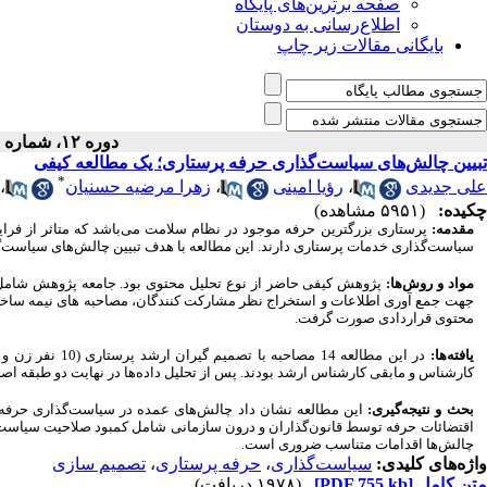
صفحه برترین‌های پایگاه
اطلاع‌رسانی به دوستان
بایگانی مقالات زیر چاپ
دوره ۱۲، شماره ۱ - ( ۴-۱۴۰۰ )
تبیین چالش‌های سیاست‌گذاری حرفه پرستاری؛ یک مطالعه کیفی
*
علی جدیدی
،
رؤیا امینی
،
زهرا مرضیه حسنیان
،
چکیده:
(۵۹۵۱ مشاهده)
مقدمه:
پرستاری بزرگترین حرفه موجود در نظام سلامت می‌باشد که متاثر از فر
سیاست‌گذاری خدمات پرستاری دارند. این مطالعه با هدف تبیین چالش‌های سیاست‌گ
مواد و روش‌ها:
پژوهش کیفی حاضر از نوع تحلیل محتوی بود. جامعه پژوهش شامل م
جهت جمع آوری اطلاعات و استخراج نظر مشارکت کنندگان، مصاحبه های نیمه ساختار 
محتوی قراردادی صورت گرفت.
یافته‌ها:
در این مطالعه 14 مصاحبه با تصمیم گیران ارشد پرستاری (10 نفر زن و 4 نفر مرد) انجام شد که متوسط سابقه مدیریت افراد 2/9
کارشناس و مابقی کارشناس ارشد بودند. پس از تحلیل داده‌ها در نهایت دو ‌طبقه 
بحث و نتیجه‌گیری:
این مطالعه نشان داد چالش‌های عمده در سیاست‌گذاری حرفه
اقتضائات حرفه توسط قانون‌گذاران و درون سازمانی شامل کمبود صلاحیت سیاست‌گذ
چالش‌ها اقدامات متناسب ضروری است.
واژه‌های کلیدی:
سیاست‌گذاری
،
حرفه پرستاری
،
تصمیم سازی
متن کامل
[PDF 755 kb]
(۱۹۷۸ دریافت)