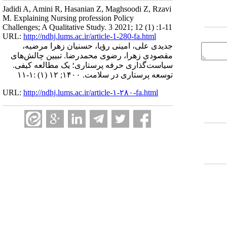
Jadidi A, Amini R, Hasanian Z, Maghsoodi Z, Rzavi
M. Explaining Nursing profession Policy
Challenges; A Qualitative Study. 3 2021; 12 (1) :1-11
URL:
http://ndhj.lums.ac.ir/article-1-280-fa.html
جدیدی علی، امینی رؤیا، حسنیان زهرا مرضیه،
مقصودی زهرا، رضوی محمدرضا. تبیین چالش‌های
سیاست‌گذاری حرفه پرستاری؛ یک مطالعه کیفی.
توسعه پرستاری در سلامت. ۱۴۰۰; ۱۲ (۱) :۱-۱۱
URL:
http://ndhj.lums.ac.ir/article-۱-۲۸۰-fa.html