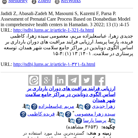
Mendeley
Zotero
RefWorks
Jadidi Z, Abasali-Zadeh M, Masoumi S, Kazemi F, Parsa P.
Assessment of Prenatal Care Process Based on Donabedian Model
in comprehensive health centers in Hamadan. 3 2022; 13 (1) :4-15
URL:
http://ndhj.lums.ac.ir/article-1-321-fa.html
جدیدی زهرا، عباسعلی‎زاده مریم، معصومی سیده زهرا، کاظمی
فریده، پارسا پریسا. ارزیابی فرایند مراقبت های دوران بارداری بر
اساس الگوی دونابدین در مراکز جامع سلامت شهر همدان. توسعه
پرستاری در سلامت. ۱۴۰۱; ۱۳ (۱) :۴-۱۵
URL:
http://ndhj.lums.ac.ir/article-۱-۳۲۱-fa.html
ارزیابی فرایند مراقبت های دوران بارداری بر
اساس الگوی دونابدین در مراکز جامع سلامت
شهر همدان
زهرا جدیدی
،
مریم عباسعلی‎زاده
،
*
سیده زهرا معصومی
،
فریده کاظمی
،
پریسا پارسا
چکیده:
(۳۶۵۳ مشاهده)
زمینه و هدف:
گسترده‌ترین مدل مورد استفاده در