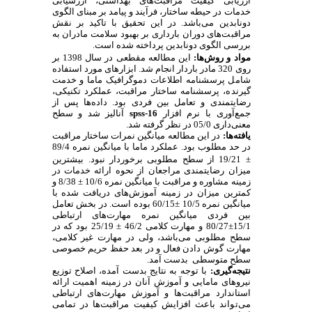
ارزیابی کیفیت مراقبت‌های بهداشتی، ارزشیابی
خدمات در حیطه ساختار، فرآیند و پیامد بر مبنای الگوی
دونابدین می
باشد. در این تحقیق با تاکید بر نقش
مراقبت‌های دوران بارداری بر بهبود سلامت مادران به
بررسی الگوی دونابدین پرداخته شده است.
مواد و روش‌ها:
این مطالعه
مقطعی
در سال 1398 بر
روی 320 مادر باردار انجام شد. ابزارهای مورد استفاده
شامل پرسشنامه اطلاعات دموگرافیک ماما و خدمت
گیرنده، پرسشنامه ساختار مراقبت، عملکرد تکنیکی،
رضایتمندی و تعامل بین فردی بود. داده‌ها پس از
جمع‌آوری با نرم افزار
spss-16
آنالیز شد و سطح
معنی‌داری 05/0 در نظر گرفته شد.
یافته‌ها:
در این مطالعه میانگین نمرات ساختار مراقبت
در حد مطلوب بود. عملکرد ماما با میانگین نمره 89/4
±
19/21 از سطح مطلوبی برخوردار نبود.
بیشترین
میزان رضایتمندی مراجعان از نحوه ارائه خدمات در
زمینه مشاوره و مراقبت با میانگین نمره 10/6
±
8/38 و
کمترین میزان در زمینه آموزش‌های دریافت شده با
میانگین نمره 10/5
±
60/15 بوده است.
در بخش تعامل
بین فردی میانگین نمره مهارت‌های ارتباطی
15/1
±
80/27 و مهارت کلامی 46/2
±
25/19 بود که در
سطح مطلوبی می‌باشد، ولی در مهارت غیر کلامی،
مهارت گوش دادن فعال و در بعد حفظ حریم خصوصی
سطح متوسطی بدست آمد.
نتیجه‌گیری:
با توجه به نتایج بدست آمده، اصلاح توزیع
نیروهای مامایی و آموزش آنان در زمینه اهمیت ارائه
استاندارد مراقبت‌ها و آموزش مهارت‌های ارتباطی
می‌تواند باعث افزایش کیفیت مراقبت‌ها در تمامی