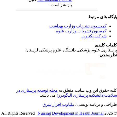
بازنشر است.
یگاه های مرتبط
کمیسیون نشریات وزارت بهداشت
کمسیون نشریات وزارت علوم
شرکت یکتاوب
مات کلیدی
ستاری, علوم پزشکی, دانشگاه علوم پزشکی لرستان
رسنجی
یه حقوق این وب سایت متعلق به
مجله توسعه پرستاری در
امت(دانشکده پرستاری الیگودرز)
می باشد.
احی و برنامه نویسی :
یکتاوب افزار شرق
Nursing Development in Health Journal
© 2026 