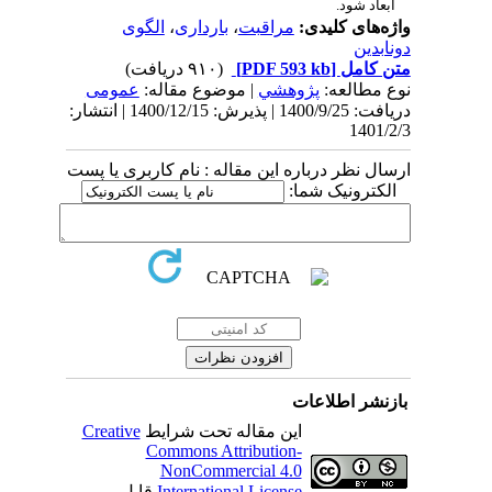
ابعاد شود.
واژه‌های کلیدی:
مراقبت
،
بارداری
،
الگوی
دونابدین
متن کامل
[PDF 593 kb]
(۹۱۰ دریافت)
نوع مطالعه:
پژوهشي
| موضوع مقاله:
عمومى
دریافت: 1400/9/25 | پذیرش: 1400/12/15 | انتشار:
1401/2/3
ارسال نظر درباره این مقاله : نام کاربری یا پست
الکترونیک شما:
بازنشر اطلاعات
این مقاله تحت شرایط
Creative
Commons Attribution-
NonCommercial 4.0
International License
قابل