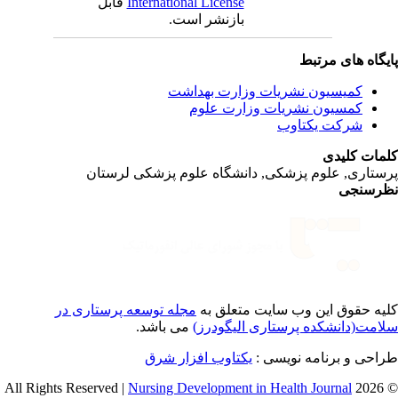
International License
قابل
بازنشر است.
یگاه های مرتبط
کمیسیون نشریات وزارت بهداشت
کمسیون نشریات وزارت علوم
شرکت یکتاوب
مات کلیدی
ستاری, علوم پزشکی, دانشگاه علوم پزشکی لرستان
رسنجی
یه حقوق این وب سایت متعلق به
مجله توسعه پرستاری در
امت(دانشکده پرستاری الیگودرز)
می باشد.
احی و برنامه نویسی :
یکتاوب افزار شرق
Nursing Development in Health Journal
© 2026 