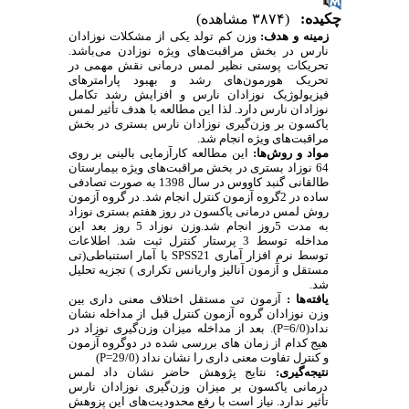
چکیده:
(۳۸۷۴ مشاهده)
زمینه و هدف:
وزن کم تولد یکی از مشکلات نوزادان
نارس در بخش مراقبت‌های ویژه نوزادن می‌باشد.
تحریکات پوستی نظیر لمس درمانی نقش مهمی در
تحریک هورمون‌های رشد و بهبود پارامترهای
فیزیولوژیک نوزادان نارس و افزایش رشد تکامل
نوزادان نارس دارد. لذا این مطالعه با هدف تأثیر لمس
یاکسون بر وزن‌گیری نوزادان نارس بستری در بخش
مراقبت‌های ویژه انجام شد.
مواد و روش‌ها:
این مطالعه کارآزمایی بالینی بر روی
64 نوزاد بستری در بخش مراقبت‌های ویژه بیمارستان
طالقانی گنبد کاووس در سال 1398 به صورت تصادفی
ساده در 2گروه آزمون کنترل انجام شد. در گروه آزمون
روش لمس درمانی یاکسون در روز هفتم بستری نوزاد
به مدت 5روز انجام شد.وزن نوزاد 5 روز بعد این
مداخله توسط 3 پرستار کنترل ثبت شد. اطلاعات
توسط نرم افزار آماری
SPSS21
با آمار استنباطی(تی
مستقل و آزمون آنالیز واریانس تکراری ) تجزیه تحلیل
شد.
یافته‌ها :
آزمون تی مستقل اختلاف معنی داری بین
وزن نوزادان گروه آزمون کنترل قبل از مداخله نشان
نداد(6/0=
P
). بعد از مداخله میزان وزن‌گیری نوزاد در
هیج کدام از زمان های بررسی شده در دوگروه آزمون
و کنترل تفاوت معنی داری را نشان نداد (29/0=
P
)
نتیجه‌گیری:
نتایج پژوهش حاضر نشان داد لمس
درمانی یاکسون بر میزان وزن‌گیری نوزادان نارس
تأثیر ندارد. نیاز است با رفع محدودیت‌های این پزوهش