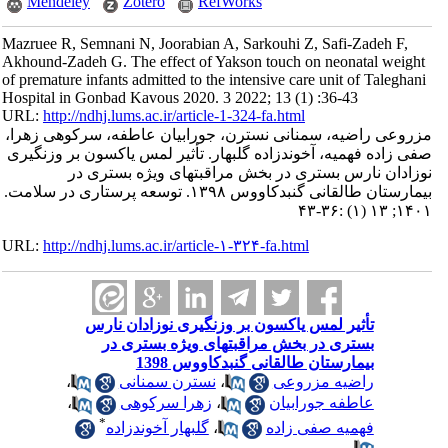
Mendeley
Zotero
RefWorks
Mazruee R, Semnani N, Joorabian A, Sarkouhi Z, Safi-Zadeh F,
Akhound-Zadeh G. The effect of Yakson touch on neonatal weight
of premature infants admitted to the intensive care unit of Taleghani
Hospital in Gonbad Kavous 2020. 3 2022; 13 (1) :36-43
URL:
http://ndhj.lums.ac.ir/article-1-324-fa.html
مزروعی راضیه، سمنانی نسترن، جورابیان عاطفه، سرکوهی زهرا،
صفی زاده فهمیه، آخوندزاده گلبهار. تأثیر لمس یاکسون بر وزن‎گیری
نوزادان نارس بستری در بخش مراقبت‎های ویژه بستری در
بیمارستان طالقانی گنبدکاووس ۱۳۹۸. توسعه پرستاری در سلامت.
۱۴۰۱; ۱۳ (۱) :۳۶-۴۳
URL:
http://ndhj.lums.ac.ir/article-۱-۳۲۴-fa.html
تأثیر لمس یاکسون بر وزن‎گیری نوزادان نارس
بستری در بخش مراقبت‎های ویژه بستری در
بیمارستان طالقانی گنبدکاووس 1398
راضیه مزروعی
،
نسترن سمنانی
،
عاطفه جورابیان
،
زهرا سرکوهی
،
*
فهمیه صفی زاده
،
گلبهار آخوندزاده