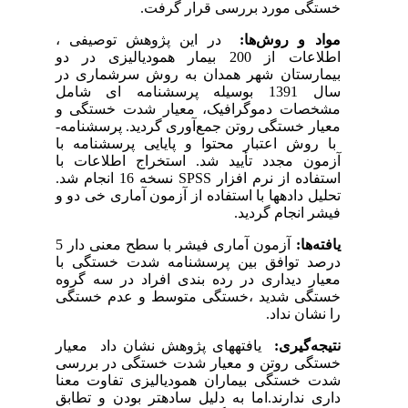
خستگی مورد بررسی قرار گرفت
.
مواد و روش‌ها:
در این پژوهش توصیفی ،
اطلاعات از 200 بیمار همودیالیزی در دو
بیمارستان شهر همدان به روش سرشماری در
سال 1391 بوسیله پرسشنامه ای شامل
مشخصات دموگرافیک، معیار شدت خستگی و
معیار خستگی روتن جمع‌آوری گردید. پرسشنامه­
با روش اعتبار محتوا و پایایی پرسشنامه با
آزمون مجدد تأیید شد. استخراج اطلاعات با
استفاده از نرم ‌افزار
SPSS
نسخه 16 انجام شد.
تحلیل داده‏ها با استفاده از آزمون آماری خی دو و
فیشر انجا‏م گردید.
یافته‌ها:
آزمون آماری فیشر با سطح معنی دار 5
درصد توافق بین پرسشنامه شدت خستگی با
معیار دیداری در رده بندی افراد در سه گروه
خستگی شدید ،خستگی متوسط و عدم خستگی
را نشان نداد
.
نتیجه‌گیری:
یافته­های پژوهش نشان داد معیار
خستگی روتن و معیار شدت خستگی در بررسی
شدت خستگی بیماران همودیالیزی تفاوت معنا
داری ندارند
.
اما به دلیل ساده­تر بودن و تطابق