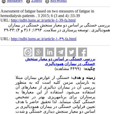
Mendeley
Zotero
RefWorks
Assessment of fatigue based on two measures of fatigue in
hemodialysis patients . 3 2015; 6 (3 and 4) :33-39
URL:
http://ndhj.lums.ac.ir/article-1-39-fa.html
بررسی خستگی بر اساس دو معیار سنجش خستگی در بیماران
همودیالیزی . توسعه پرستاری در سلامت. ۱۳۹۴; ۶ (۳ و ۴) :۳۳-۳۹
URL:
http://ndhj.lums.ac.ir/article-۱-۳۹-fa.html
بررسی خستگی بر اساس دو معیار سنجش
خستگی در بیماران همودیالیزی
چکیده:
(۴۴۹۹ مشاهده)
زمینه و هدف:
‌ خستگی از عوارض بیماران مبتلا
به نارسایی مزمن کلیه است که به منظور
بررسی آن در بیماران دیالیزی از معیارهای آن
استفاده می‌شود. استفاده از این معیار­ها به
پرستاران برای برنامه­ریزی بهتر در تشخیص
خستگی کمک می­نماید. لذا تحقیق حاضر با هدف
تعیین فراوانی خستگی در بیماران همودیالیزی بر
اساس دو معیار سنجش دیداری خستگی و شدت