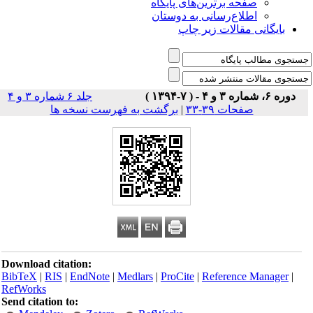
صفحه برترین‌های پایگاه
اطلاع‌رسانی به دوستان
بایگانی مقالات زیر چاپ
دوره ۶، شماره ۳ و ۴ - ( ۷-۱۳۹۴ )
جلد ۶ شماره ۳ و ۴
صفحات ۳۹-۳۳
|
برگشت به فهرست نسخه ها
Download citation:
BibTeX
|
RIS
|
EndNote
|
Medlars
|
ProCite
|
Reference Manager
|
RefWorks
Send citation to: