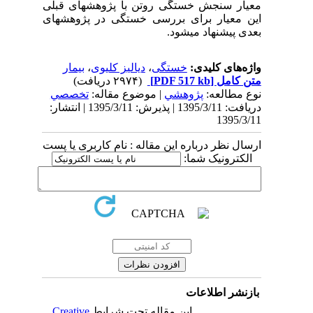
معیار سنجش خستگی روتن با پژوهش­های قبلی
این معیار برای بررسی خستگی در پژوهش­های
بعدی پیشنهاد می­شود.
واژه‌های کلیدی:
خستگی
،
دیالیز کلیوی
،
بیمار
متن کامل
[PDF 517 kb]
(۲۹۷۴ دریافت)
نوع مطالعه:
پژوهشي
| موضوع مقاله:
تخصصي
دریافت: 1395/3/11 | پذیرش: 1395/3/11 | انتشار:
1395/3/11
ارسال نظر درباره این مقاله : نام کاربری یا پست
الکترونیک شما:
بازنشر اطلاعات
این مقاله تحت شرایط
Creative