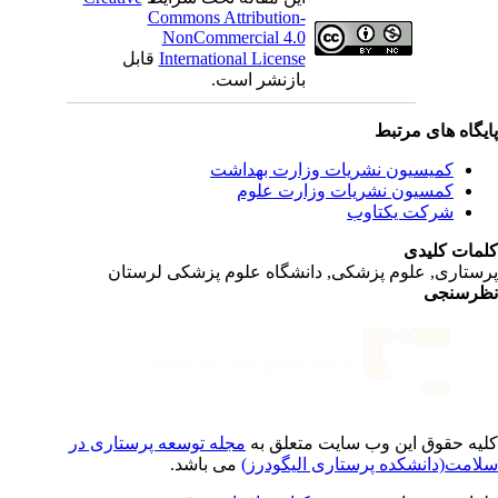
Commons Attribution-
NonCommercial 4.0
International License
قابل
بازنشر است.
یگاه های مرتبط
کمیسیون نشریات وزارت بهداشت
کمسیون نشریات وزارت علوم
شرکت یکتاوب
مات کلیدی
ستاری, علوم پزشکی, دانشگاه علوم پزشکی لرستان
رسنجی
یه حقوق این وب سایت متعلق به
مجله توسعه پرستاری در
امت(دانشکده پرستاری الیگودرز)
می باشد.