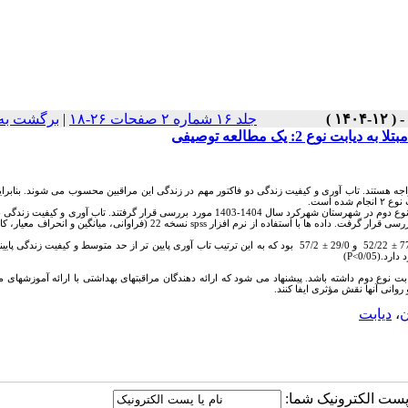
جلد ۱۶ شماره ۲ صفحات ۲۶-۱۸
|
برگشت به
 2: یک مطالعه توصیفی
ه هستند. تاب آوری و کیفیت زندگی دو فاکتور مهم در زندگی این مراقبین محسوب می شوند. بنابرای
نوع ۲
انجام شده است.
مورد بررسی قرار گرفتند. تاب آوری و کیفیت زندگی نم
ررسی قرار گرفت.
داده ها با استفاده از نرم افزار
spss
نسخه 22 (فراوانی، میانگین و انحراف معیار،
±
52/22 و 29/0
±
57/2 بود که به این ترتیب تاب آوری پایین تر از حد متوسط و کیفیت زندگی پایین
 دارد.
(P<0/05)
بت نوع دوم داشته باشد.
پیشنهاد
می شود
که ارائه دهندگان
مراقبتهای
بهداشتی
با
ارائه
آموزشهای
م
روانی
آنها
نقش
مؤثری
ایفا
کنند
.
ن
،
دیابت
ا پست الکترونیک شما: