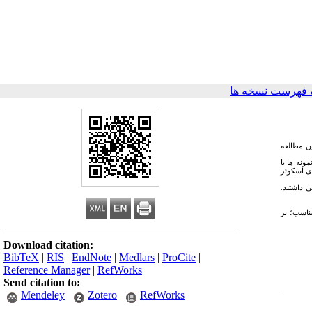
 فهرست نسخه ها
ن مطالعه
ونه ها با
 کای اسکوئر
ی داشتند.
ناسب؛
بر
Download citation:
BibTeX
|
RIS
|
EndNote
|
Medlars
|
ProCite
|
Reference Manager
|
RefWorks
Send citation to:
Mendeley
Zotero
RefWorks