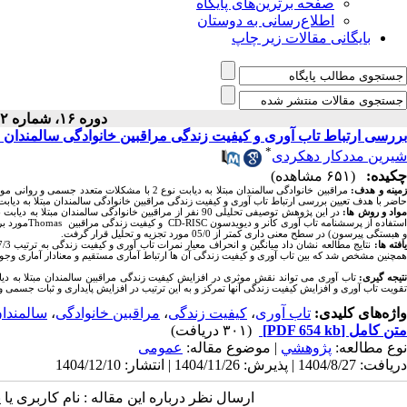
صفحه برترین‌های پایگاه
اطلاع‌رسانی به دوستان
بایگانی مقالات زیر چاپ
دوره ۱۶، شماره ۲ - ( ۱۲-۱۴۰۴ )
بررسی ارتباط تاب آوری و کیفیت زندگی مراقبین خانوادگی سالمندان مبتلا به دیابت نوع
*
شیرین مددکار دهکردی
چکیده:
(۶۵۱ مشاهده)
مینه و هدف
:
مراقبین خانوادگی
سالمندان مبتلا به دیابت نوع 2
با مشکلات متعدد جسمی و روانی مواج
حاضر با هدف تعیین
بررسی ارتباط تاب آوری و کیفیت زندگی مراقبین خانوادگی سالمندان مبتلا به دیابت 
واد و روش ها
:
در این
پژوهش توصیفی تحلیلی
90 نفر از مراقبین خانوادگی سالمندان مبتلا به دیابت نوع دوم در شهرستان شهرکرد سال 1404-1403
ستفاده از پرسشنامه تاب آوری کانر و دیویدسون
CD-RISC
و کیفیت زندگی مراقبین
Thomas
مورد ب
و هبستگی پیرسون) در سطح معنی داری کمتر از 05/0 مورد تجزیه و تحلیل قرار گرفت.
یافته­ ها:
نتایج مطالعه نشان داد میانگین و انحراف معیار نمرات تاب آوری و کیفیت زندگی به ترتیب 77/3
همچنین مشخص شد که بین تاب آوری و کیفیت زندگی آن ها ارتباط آماری مستقیم و معنادار آماری وجود
تیجه­ گیری:
تاب آوری می تواند نقش موثری در افزایش کیفیت زندگی مراقبین سالمندان مبتلا به دیا
تقویت
تاب آوری و افزایش کیفیت زندگی
آنها
تمرکز
و
به
این
ترتیب در
افزایش
پایداری
و
ثبات
جسمی
و
واژه‌های کلیدی:
تاب آوری
،
کیفیت زندگی
،
مراقبین خانوادگی
،
سالمندا
متن کامل
[PDF 654 kb]
(۳۰۱ دریافت)
نوع مطالعه:
پژوهشي
| موضوع مقاله:
عمومى
دریافت: 1404/8/27 | پذیرش: 1404/11/26 | انتشار: 1404/12/10
ارسال نظر درباره این مقاله : نام کاربری ی