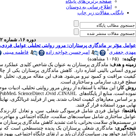
صفحه برترین‌های پایگاه
اطلاع‌رسانی به دوستان
بایگانی مقالات زیر چاپ
دوره ۱۶، شماره ۲ - ( ۱۲-۱۴۰۴ )
عوامل مؤثر بر ماندگاری پرستاران: مرور روایتی تحلیلی عوامل فردی
*
مهدی جعفری
،
امیرحسین خواجه زاده
،
فاطمه مبینی
چکیده:
(۱۰۶۵ مشاهده)
زمینه و هدف
:
ماندگاری پرستاران
به عنوان یک شاخص کلیدی عملکرد سیس
نیروی انسانی بالینی اشاره دارد. کاهش ماندگاری پرستاران یکی از
کیفیت مراقبت و کمبود نیرو می‌شود. هدف این مقاله مروری، تحلیل ع
سطح فردی، سازمانی و ساختاری است.
وش کار
:
این مقاله با استفاده از روش مرور روایتی تحلیلی، ادبیات مو
نموده است. منابع از پایگاه‌های
PubMed
CINAHL
،
Ovid
،
ScienceDirect
،
و بر اساس معیارهای کیفیت انتخاب شدند. پس از فرآیند غربالگری، نهایتاً از بین 842 مقاله بدست آمده 
نهایی مورد استفاده قرار گرفتند.
یافته‌ها
:
عوامل فردی شامل فرسودگی شغلی، سن، و تعادل کار-زندگی؛
عوامل ساختاری شامل سیاست‌های سلامت، جایگاه اجتماعی و مهاجرت نیر
در سیستم‌های سلامت بحرانی، باعث تشدید کاهش ماندگاری پرستاران م
تیجه‌گیری
:
ماندگاری شغلی پرستاران یک پدیده چندسطحی است که نی
ناکارآمد خواهد بود. سیاست‌گذاران باید بر ارتقای جایگاه اجتماعی، بهبو