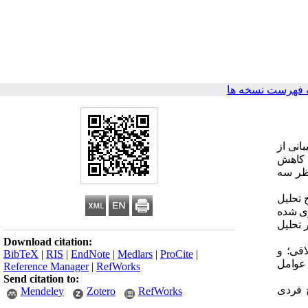
 فهرست نسخه ها
انی از
، کاهش
نظر سه
 تحلیل
ری شده
 تحلیل
Download citation:
قی؛ و
BibTeX
|
RIS
|
EndNote
|
Medlars
|
ProCite
|
 عوامل
Reference Manager
|
RefWorks
Send citation to:
 فردی
Mendeley
Zotero
RefWorks