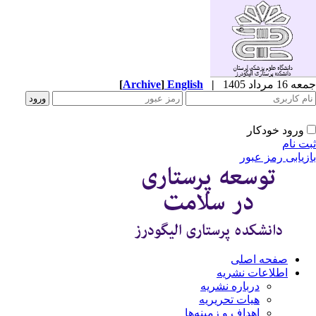
1 مرداد 1405
|
English
]
Archive
[
ورود خودکار
ت نام
زیابی رمز عبور
صفحه اصلی
اطلاعات نشریه
درباره نشریه
هیات تحریریه
اهداف و زمینه‌ها