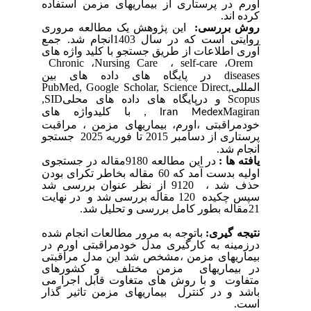
اورم در پرستاری از بیماریهای مزمن استفاده
کرده اند.
روش بررسی:
این پژوهش یک مطالعه مروری
روایتی است
که در سال 1403انجام شد.
جمع
آوری اطلاعات از طریق جستجو با کلید واژه های
Chronic
،
Nursing Care
،
self-care
،
Orem
diseases
در پایگاه های داده های بین
المللی
PubMed, Google Scholar, Science Direct,
Scopus
و درپایگاه های داده های محلی
SID
,
Magiran
با کلیدواژه های
, Iran Medex
خودمراقبتی ،اورم، بیماریهای مزمن ، مراقبت
پرستاری
از دسامبر 2015 تا فوریه 2025
جستجو
انجام شد.
یافته ها :
در این مطالعه 9180مقاله در جستجوی
اولیه بدست آمد که 60 مقاله بخاطر تکرای بودن
حذف شد ، 9120 از نظر عنوان بررسی شد
سپس چکیده 120 مقاله بررسی شد و در نهایت
21مقاله بطور کامل بررسی و تحلیل شد.
نتیجه گیری:
باتوجه به مرور مطالعات انجام شده
درزمینه به کارگیری مدل خودمراقبتی اورم در
بیماریهای مزمن ،مشخص شد این مدل مراقبتی
در بیماریهای مزمن مختلف و کشورهای
متفاوت و با روش های متغاوت قابل اجرا می
باشد و در کنترل بیماریهای مزمن تاثیر گذار
است.