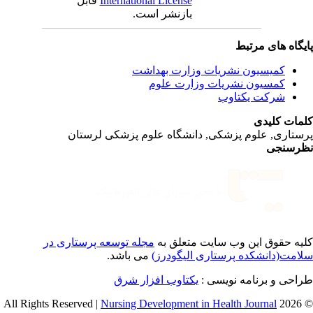
International License
قابل
بازنشر است.
یگاه های مرتبط
کمیسیون نشریات وزارت بهداشت
کمسیون نشریات وزارت علوم
شرکت یکتاوب
مات کلیدی
ستاری, علوم پزشکی, دانشگاه علوم پزشکی لرستان
رسنجی
یه حقوق این وب سایت متعلق به
مجله توسعه پرستاری در
امت(دانشکده پرستاری الیگودرز)
می باشد.
احی و برنامه نویسی :
یکتاوب افزار شرق
Nursing Development in Health Journal
© 2026 