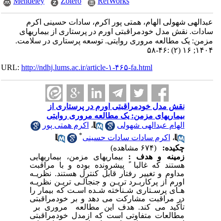
Mendeley
Zotero
RefWorks
عبدالهی شهولی الهام، همتی پور اکرم، سادات حسینی اکرم
سادات. نقش مدل خودمراقبتی اورم در پرستاری از بیماریهای
مزمن: یک مطالعه مروری روایتی. توسعه پرستاری در سلامت.
۱۴۰۴; ۱۶ (۲) :۴۶-۵۸
URL:
http://ndhj.lums.ac.ir/article-۱-۴۶۵-fa.html
نقش مدل خودمراقبتی اورم در پرستاری از
بیماریهای مزمن: یک مطالعه مروری روایتی
الهام عبدالهی شهولی
،
اکرم همتی پور
*
،
اکرم سادات سادات حسینی
چکیده:
(۶۷۴ مشاهده)
زمینه و هدف :
بیماریهای مزمن، بیماریهایی
هستند که غالبا ً پیشرونده بوده و با مراقبت
مداوم و تغییر رفتار قابل کنترل هستند. نظریـه
اورم از پرکاربـرد تریـن و جنجالـی تریـن نظریـه
هـای پرسـتاری شـناخته شـده اسـت که بیمار را
در مراقبت مشارکت می دهد و بر خودمراقبتی
تأکید می کند. هدف این مطالعه مروری بر
مطالعات متفاوتی است که ازمدل خودمراقبتی