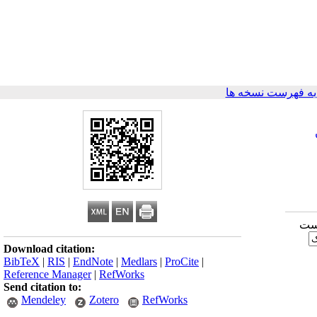
ه فهرست نسخه ها
پست
Download citation:
BibTeX
|
RIS
|
EndNote
|
Medlars
|
ProCite
|
Reference Manager
|
RefWorks
Send citation to:
Mendeley
Zotero
RefWorks