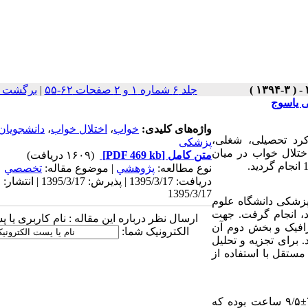
جلد ۶ شماره ۱ و ۲ صفحات ۶۲-۵۵
|
برگشت ب
ی یاسوج
واژه‌های کلیدی:
خواب
،
اختلال خواب
،
دانشجویان
کرد تحصیلی، شغلی،
پزشکی
ختلال خواب در میان
متن کامل
[PDF 469 kb]
(۱۶۰۹ دریافت)
نوع مطالعه:
پژوهشي
| موضوع مقاله:
تخصصي
دریافت: 1395/3/17 | پذیرش: 1395/3/17 | انتشار:
1395/3/17
عی بر روی ۱۵۱ دانشجوی پزشکی دانشگاه علوم
د، انجام گرفت. جهت
ارسال نظر درباره این مقاله : نام کاربری یا 
افیک و بخش دوم آن
الکترونیک شما:
. برای تجزیه ‌و تحلیل
ستقل با ‌استفاده از
نتایج نشان داد طول مدت خواب شبانه‌روزی دانشجویان 7/۰±۹/۵ ساعت بوده که