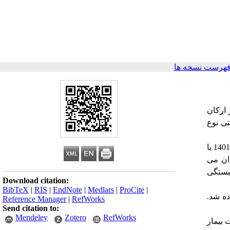
فهرست نسخه ها
 ارکان
تی نوع
116 نفر از سالمندان دیابتی نوع دو مراجعه کننده به کلینیک دیابت شهرگرگان در سال 1401 با
ان می
بستگی
Download citation:
BibTeX
|
RIS
|
EndNote
|
Medlars
|
ProCite
|
اده شد.
Reference Manager
|
RefWorks
Send citation to:
Mendeley
Zotero
RefWorks
 بیمار