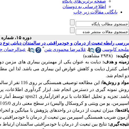
صفحه برترین‌های پایگاه
اطلاع‌رسانی به دوستان
بایگانی مقالات زیر چاپ
دوره ۱۵، شماره ۲ - ( ۱۲-۱۴۰۳ )
بررسی رابطه تبعیت از درمان و خودمراقبتی در سالمندان دیابتی نوع د
*
ملیحه کابوسی
،
غلامرضا محمودی شن
،
عبدالرحمان چ
چکیده:
(۲۹۳۸ مشاهده)
مینه و هدف:
دیابت به عنوان یکی از مهمترین بیماری های مزمن دوره
اصلی کنترل دیابت و کاهش عوارض این بیماری می باشد. لذا این مطالع
دو انجام شد.
واد و روش‌ها:
این مطالعه توصیفی همبستگی بر روی
روش نمونه گیری در دسترس انجام شد. ابزار گردآوری اطلاعات، پرس
اشد. تجزیه و تحلیل اطلاعات با نرم افزارآماری
spss21
توسط آمار تو
اسپیرمن، یو من ویتنی و کروسکال والیس) در سطح معنی داری 05/0 انجام شد.
افته‌ها:
میزان تبعیت از درمان در واحدهای پژوهش با میانگین و انحراف مع
آزمون ضریب همبستگی اسپیرمن بین تبعیت از درمان با خودمراقبتی سالمند
نتیجه
‌گی
ری:
نتایج بین تبعیت از درمان با خودمراقبتی سالمندان ارتباط م