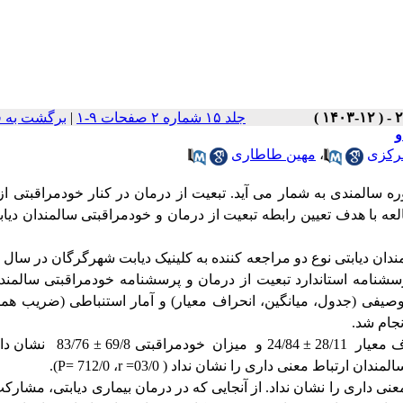
جلد ۱۵ شماره ۲ صفحات ۹-۱
|
برگشت به 
و
رکزی
،
مهین طاطاری
 سالمندی به شمار می آید. تبعیت از درمان در کنار خودمراقبتی از
ه با هدف تعیین رابطه تبعیت از درمان و خودمراقبتی سالمندان دیاب
شنامه استاندارد تبعیت از درمان و پرسشنامه خودمراقبتی سالمند
صیفی (جدول، میانگین، انحراف معیار) و آمار استنباطی (ضریب هم
یار 28/11
±
24/84 و میزان خودمراقبتی 69/8
±
83/76 نشان د
ان ارتباط معنی داری را نشان نداد ( 03/0
r =
، 712/0
P=
).
عنی داری را نشان نداد. از آنجایی که در درمان بیماری دیابتی، مشارکت