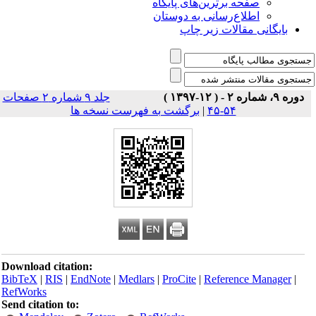
صفحه برترین‌های پایگاه
اطلاع‌رسانی به دوستان
بایگانی مقالات زیر چاپ
دوره ۹، شماره ۲ - ( ۱۲-۱۳۹۷ )
جلد ۹ شماره ۲ صفحات
۵۴-۴۵
|
برگشت به فهرست نسخه ها
Download citation:
BibTeX
|
RIS
|
EndNote
|
Medlars
|
ProCite
|
Reference Manager
|
RefWorks
Send citation to: