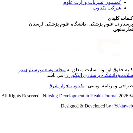
کمسیون نشریات وزارت علوم
شرکت یکتاوب
مات کلیدی
ستاری, علوم پزشکی, دانشگاه علوم پزشکی لرستان
رسنجی
یه حقوق این وب سایت متعلق به
مجله توسعه پرستاری در
امت(دانشکده پرستاری الیگودرز)
می باشد.
احی و برنامه نویسی :
یکتاوب افزار شرق
Nursing Development in Health Journal
© 2026 
Designed & Developed by :
Yektaw