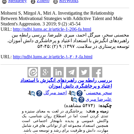
Mendeley
Zotero
RefWorks
Mohseni S, Mirgol A, Miri A. Investigating the Relationship
Between Motivational Strategies with Addictive Talent and Male
Student's Aggression. 3 2019; 9 (2) :45-54
URL:
http://ndhj.lums.ac.ir/article-1-206-fa.html
محسنی سحر، میرگل احمد، میری علیرضا. بررسی رابطه بین
راهبردهای انگیزش با استعداد اعتیاد و پرخاشگری دانش آموزان.
توسعه پرستاری در سلامت. ۱۳۹۷; ۹ (۲) :۴۵-۵۴
URL:
http://ndhj.lums.ac.ir/article-۱-۲۰۶-fa.html
بررسی رابطه بین راهبردهای انگیزش با استعداد
اعتیاد و پرخاشگری دانش آموزان
*
سحر محسنی
،
احمد میرگل
،
علیرضا میری
چکیده:
(۵۴۷۴ مشاهده)
زمینه و هدف:
پرخاشگری در لغت به معنای ستیزه و
تندی کردن است اما در اصطلاح روان شناسی، یک
واکنش عمومی و پدیده نابهنجار اجتماعی است
همچنین استعداد مجموعه ای از توانائی های فرد شامل
مهارت، دانش و ظرفیت برای رشد و توسعه می باشد.