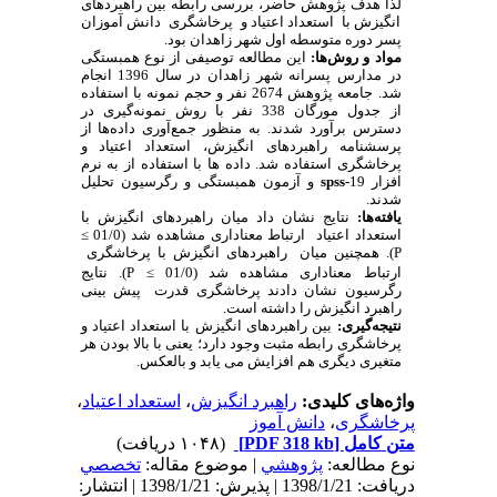
لذا هدف پژوهش حاضر، بررسی رابطه بین راهبردهای
انگیزش با استعداد اعتیاد و پرخاشگری دانش آموزان
پسر دوره متوسطه اول شهر زاهدان بود.
مواد و روش‌ها:
این مطالعه توصیفی از نوع همبستگی
در
مدارس پسرانه
شهر زاهدان در سال 1396 انجام
شد. جامعه پژوهش 2674 نفر و حجم نمونه با استفاده
از جدول مورگان 338 نفر با روش نمونه‌گیری در
دسترس برآورد شدند. به منظور جمع‌آوری داده‌ها از
پرسشنامه راهبردهای انگیزش، استعداد اعتیاد و
پرخاشگری استفاده شد. داده ها با استفاده از به نرم
افزار 19
spss-
و آزمون همبستگی و رگرسیون تحلیل
شدند.
یافته‌ها:
نتایج نشان داد میان راهبردهای انگیزش با
استعداد اعتیاد ارتباط معناداری مشاهده شد (01/0
≥
P
). همچنین میان راهبردهای انگیزش با پرخاشگری
ارتباط معناداری مشاهده شد (01/0
≥
P
). نتایج
رگرسیون نشان دادند
پرخاشگری
قدرت پیش بینی
راهبرد انگیزش را داشته‌ است.
نتیجه‌گیری:
بین
راهبردهای انگیزش با استعداد اعتیاد و
پرخاشگری
رابطه مثبت وجود دارد؛ یعنی با بالا بودن
هر
متغیری دیگری هم افزایش می یابد و بالعکس.
واژه‌های کلیدی:
راهبرد انگیزش
،
استعداد اعتیاد
،
پرخاشگری
،
دانش آموز
متن کامل
[PDF 318 kb]
(۱۰۴۸ دریافت)
نوع مطالعه:
پژوهشي
| موضوع مقاله:
تخصصي
دریافت: 1398/1/21 | پذیرش: 1398/1/21 | انتشار: