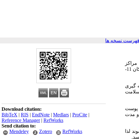
فهرست نسخه ها
 مراکز
نیز در معرض مشکلات رفتاری و بهداشتی فراوانی قرار می گیرند.به همین منظور مطالعه ای با هدف بررسی وضعیت سلامت جسمی کودکان 11-
ن پژوهش نمونه گیری
سلامت
ان به ترتیب شامل اختلالات دهان و دندان (5/90 درصد)، پوست
Download citation:
،سن و مدت
BibTeX
|
RIS
|
EndNote
|
Medlars
|
ProCite
|
Reference Manager
|
RefWorks
Send citation to:
ند لذا
Mendeley
Zotero
RefWorks
سد.