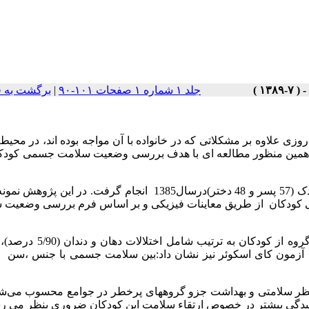
جلد ۱ شماره ۱ صفحات ۱۰۱-۹۰
|
برگشت به 
ی علاوه بر مشکلاتی که در خانواده با آن مواجه بوده اند، در محیط
: این پژوهش مطالعه ای مقطعی بود که برروی 105 کودک (57 پسر و 48 دختر)درسال1385 انجام گرفت. در ای
می کودکان از طریق معاینات فیزیکی و بر اساس فرم بررسی وضعیت 
نتایج نشان داد بطور کلی شایعترین اختلالات موجود در این گروه از کودک
4/ درصد) و سیستم تنفسی (1/40 درصد) است. آزمون کای اسکوئر نیز نشان داد:بین سلامت جسمی با جنس 
ز نظر سلامتی و بهداشت جزو گروههای پرخطر در جوامع محسوب می‌شو
 رسیدگی بیشتر در خصوص ارتقاء سلامت این کودکان ضروری بنظر می ر