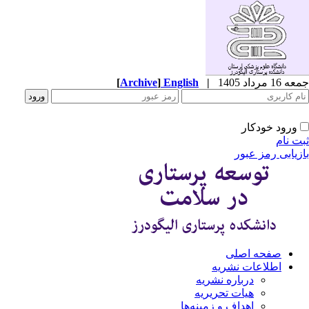
1 مرداد 1405
|
English
]
Archive
[
ورود خودکار
ت نام
زیابی رمز عبور
صفحه اصلی
اطلاعات نشریه
درباره نشریه
هیات تحریریه
اهداف و زمینه‌ها