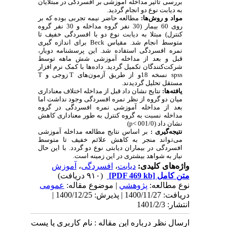
بررسی تأثیر مداخله آموزشی بر افسردگی در مبتلایان
به دیابت نوع دو انجام گردید.
مواد و روش‌ها:
مطالعه حاضر نیمه تجربی بوده که بر
روی 60 بیمار (30 نفر گروه مداخله و 30 نفر گروه
کنترل) مبتلا به دیابت نوع دو با افسردگی خفیف تا
متوسط انجام شد. مقیاس
Beck
برای اندازه گیری
نمره افسردگی استفاده شد. این پرسشنامه دوبار،
قبل و بعد از مداخله آموزشی شش ماهه توسط
شرکت‌کنندگان تکمیل گردید. داده‌ها با کمک نرم افزار
spss
نسخه 18و از طریق آزمون‌های
T
زوجی و
T
مستقل تحلیل گردیدند.
یافته‌ها:
نتایج نشان داد قبل از مداخله اختلاف معناداری
میان دو گروه از نظر نمره افسردگی وجود نداشت اما
بعد از مداخله آموزشی نمره افسردگی در گروه
مداخله نسبت به گروه کنترل به طور معناداری کاهش
نشان داد (001/0
p<
)
نتیجه‌گیری :
بر اساس نتایج مطالعه مداخله آموزشی
می‌تواند منجر به کاهش علائم خفیف تا متوسط
افسردگی در بیماران دیابتی نوع دو گردد. با این حال
نیاز به شواهد بیشتری در این زمینه است.
واژه‌های کلیدی:
دیابت
،
افسردگی
،
آموزش
متن کامل
[PDF 469 kb]
(۹۱۰ دریافت)
نوع مطالعه:
پژوهشي
| موضوع مقاله:
عمومى
دریافت: 1400/11/27 | پذیرش: 1400/12/25 |
انتشار: 1401/2/3
ارسال نظر درباره این مقاله : نام کاربری یا پست