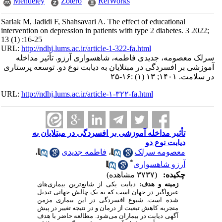
Mendeley
Zotero
RefWorks
Sarlak M, Jadidi F, Shahsavari A. The effect of educational
intervention on depression in patients with type 2 diabetes. 3 2022;
13 (1) :16-25
URL:
http://ndhj.lums.ac.ir/article-1-322-fa.html
سرلک معصومه، جدیدی فاطمه، شاهسواری آرزو. تأثیر مداخله
آموزشی بر افسردگی در مبتلایان به دیابت نوع دو. توسعه پرستاری
در سلامت. ۱۴۰۱; ۱۳ (۱) :۱۶-۲۵
URL:
http://ndhj.lums.ac.ir/article-۱-۳۲۲-fa.html
تأثیر مداخله آموزشی بر افسردگی در مبتلایان به
دیابت نوع دو
معصومه سرلک
،
فاطمه جدیدی
،
*
آرزو شاهسواری
چکیده:
(۳۷۳۷ مشاهده)
زمینه و هدف:
دیابت یکی از شایع‌ترین بیماری‌های
غیرواگیر در جهان است که به یک چالش جهانی تبدیل
شده است. شیوع افسردگی در این بیماری مزمن
منجربه کاهش تبعیت از درمان و در نتیجه تغییر در پیش
آگهی دیابت در بیماران می‌شود. مطالعه حاضر با هدف