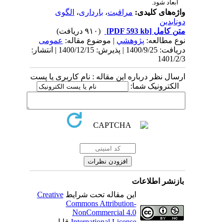
ابعاد شود.
واژه‌های کلیدی:
مراقبت
،
بارداری
،
الگوی
دونابدین
متن کامل
[PDF 593 kb]
(۹۱۰ دریافت)
نوع مطالعه:
پژوهشي
| موضوع مقاله:
عمومى
دریافت: 1400/9/25 | پذیرش: 1400/12/15 | انتشار:
1401/2/3
ارسال نظر درباره این مقاله : نام کاربری یا پست
الکترونیک شما:
بازنشر اطلاعات
این مقاله تحت شرایط
Creative
Commons Attribution-
NonCommercial 4.0
International License
قابل