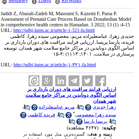
Mendeley
Zotero
RefWorks
Jadidi Z, Abasali-Zadeh M, Masoumi S, Kazemi F, Parsa P.
Assessment of Prenatal Care Process Based on Donabedian Model
in comprehensive health centers in Hamadan. 3 2022; 13 (1) :4-15
URL:
http://ndhj.lums.ac.ir/article-1-321-fa.html
جدیدی زهرا، عباسعلی‎زاده مریم، معصومی سیده زهرا، کاظمی
فریده، پارسا پریسا. ارزیابی فرایند مراقبت های دوران بارداری بر
اساس الگوی دونابدین در مراکز جامع سلامت شهر همدان. توسعه
پرستاری در سلامت. ۱۴۰۱; ۱۳ (۱) :۴-۱۵
URL:
http://ndhj.lums.ac.ir/article-۱-۳۲۱-fa.html
ارزیابی فرایند مراقبت های دوران بارداری بر
اساس الگوی دونابدین در مراکز جامع سلامت
شهر همدان
زهرا جدیدی
،
مریم عباسعلی‎زاده
،
*
سیده زهرا معصومی
،
فریده کاظمی
،
پریسا پارسا
چکیده:
(۳۶۴۷ مشاهده)
زمینه و هدف:
گسترده‌ترین مدل مورد استفاده در