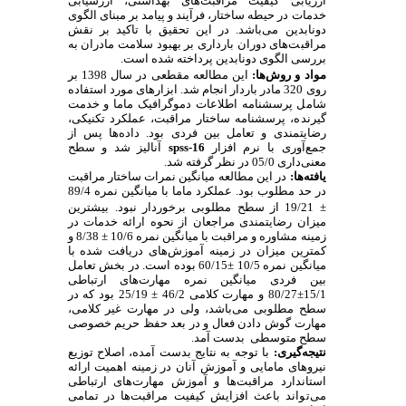
ارزیابی کیفیت مراقبت‌های بهداشتی، ارزشیابی
خدمات در حیطه ساختار، فرآیند و پیامد بر مبنای الگوی
دونابدین می
باشد. در این تحقیق با تاکید بر نقش
مراقبت‌های دوران بارداری بر بهبود سلامت مادران به
بررسی الگوی دونابدین پرداخته شده است.
مواد و روش‌ها:
این مطالعه
مقطعی
در سال 1398 بر
روی 320 مادر باردار انجام شد. ابزارهای مورد استفاده
شامل پرسشنامه اطلاعات دموگرافیک ماما و خدمت
گیرنده، پرسشنامه ساختار مراقبت، عملکرد تکنیکی،
رضایتمندی و تعامل بین فردی بود. داده‌ها پس از
جمع‌آوری با نرم افزار
spss-16
آنالیز شد و سطح
معنی‌داری 05/0 در نظر گرفته شد.
یافته‌ها:
در این مطالعه میانگین نمرات ساختار مراقبت
در حد مطلوب بود. عملکرد ماما با میانگین نمره 89/4
±
19/21 از سطح مطلوبی برخوردار نبود.
بیشترین
میزان رضایتمندی مراجعان از نحوه ارائه خدمات در
زمینه مشاوره و مراقبت با میانگین نمره 10/6
±
8/38 و
کمترین میزان در زمینه آموزش‌های دریافت شده با
میانگین نمره 10/5
±
60/15 بوده است.
در بخش تعامل
بین فردی میانگین نمره مهارت‌های ارتباطی
15/1
±
80/27 و مهارت کلامی 46/2
±
25/19 بود که در
سطح مطلوبی می‌باشد، ولی در مهارت غیر کلامی،
مهارت گوش دادن فعال و در بعد حفظ حریم خصوصی
سطح متوسطی بدست آمد.
نتیجه‌گیری:
با توجه به نتایج بدست آمده، اصلاح توزیع
نیروهای مامایی و آموزش آنان در زمینه اهمیت ارائه
استاندارد مراقبت‌ها و آموزش مهارت‌های ارتباطی
می‌تواند باعث افزایش کیفیت مراقبت‌ها در تمامی