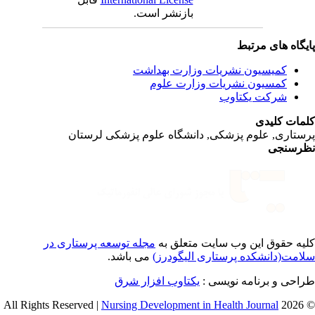
بازنشر است.
یگاه های مرتبط
کمیسیون نشریات وزارت بهداشت
کمسیون نشریات وزارت علوم
شرکت یکتاوب
مات کلیدی
ستاری, علوم پزشکی, دانشگاه علوم پزشکی لرستان
رسنجی
یه حقوق این وب سایت متعلق به
مجله توسعه پرستاری در
امت(دانشکده پرستاری الیگودرز)
می باشد.
احی و برنامه نویسی :
یکتاوب افزار شرق
Nursing Development in Health Journal
© 2026 